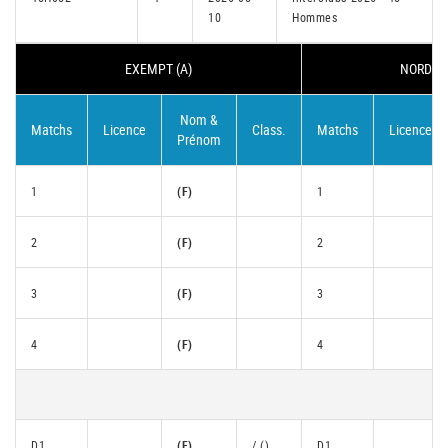
10
Hommes
EXEMPT (A)
NORDSTA
Nom &
Matchs
Licence
Class.
Matchs
Licence
Prénom
1
(F)
1
2
(F)
2
3
(F)
3
4
(F)
4
D1
(F)
/ ()
D1