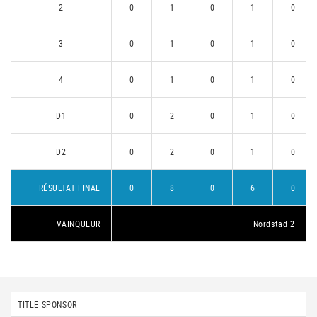
2
0
1
0
1
0
3
0
1
0
1
0
4
0
1
0
1
0
D1
0
2
0
1
0
D2
0
2
0
1
0
RÉSULTAT FINAL
0
8
0
6
0
VAINQUEUR
Nordstad 2
TITLE SPONSOR