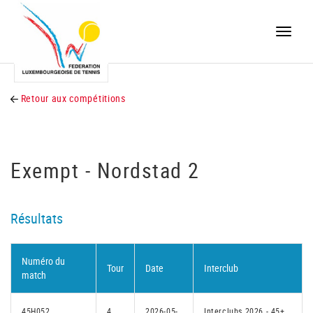
Toggle
naviga
Retour aux compétitions
Exempt - Nordstad 2
Résultats
Numéro du
Tour
Date
Interclub
match
45H052
4
2026-05-
Interclubs 2026 - 45+