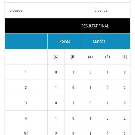
Licence:
Licence:
RÉSULTAT FINAL
Points
Matchs
Se
(A)
(B)
(A)
(B)
(A)
1
0
1
0
1
0
2
1
0
1
0
2
3
0
1
0
1
0
4
1
0
1
0
2
D1
2
0
1
0
2