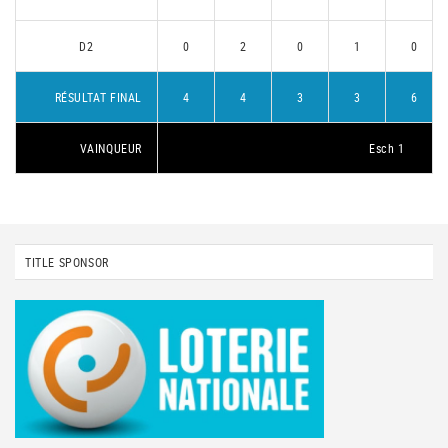
D2
0
2
0
1
0
RÉSULTAT FINAL
4
4
3
3
6
VAINQUEUR
Esch 1
TITLE SPONSOR