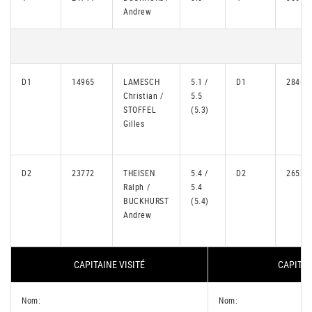
Andrew
D1
14965
LAMESCH
5.1 /
D1
28469
Christian /
5.5
STOFFEL
(5.3)
Gilles
D2
23772
THEISEN
5.4 /
D2
26530
Ralph /
5.4
BUCKHURST
(5.4)
Andrew
CAPITAINE VISITÉ
CAPITAI
Nom:
Nom: