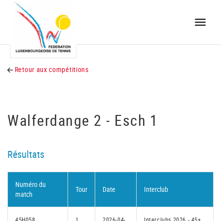
Toggle
naviga
Retour aux compétitions
Walferdange 2 - Esch 1
Résultats
Numéro du
Tour
Date
Interclub
match
45H058
1
2026-04-
Interclubs 2026 - 45+