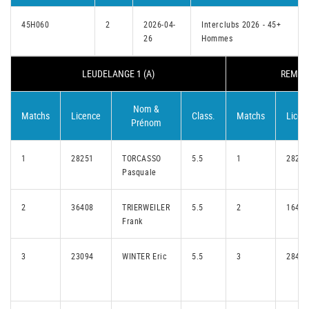
45H060
2
2026-04-
Interclubs 2026 - 45+
26
Hommes
LEUDELANGE 1 (A)
REMELE
Nom &
Matchs
Licence
Class.
Matchs
Licen
Prénom
1
28251
TORCASSO
5.5
1
28215
Pasquale
2
36408
TRIERWEILER
5.5
2
16401
Frank
3
23094
WINTER Eric
5.5
3
28448