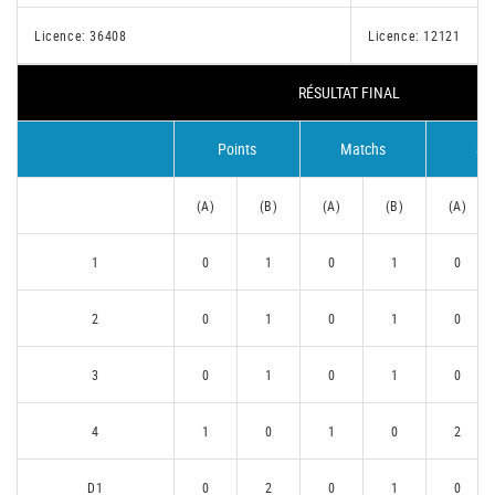
Licence: 36408
Licence: 12121
RÉSULTAT FINAL
Points
Matchs
Se
(A)
(B)
(A)
(B)
(A)
1
0
1
0
1
0
2
0
1
0
1
0
3
0
1
0
1
0
4
1
0
1
0
2
D1
0
2
0
1
0