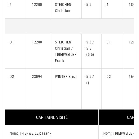
4
12200
STEICHEN
5.5
4
18491
Christian
D1
12200
STEICHEN
5.5 /
D1
12121
Christian /
5.5
TRIERWEILER
(5.5)
Frank
D2
23094
WINTER Eric
5.5 /
D2
16401
()
CAPITAINE VISITÉ
CAPITA
Nom: TRIERWEILER Frank
Nom: TRIERWEILER M