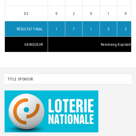
D2
0
2
0
1
0
RÉSULTAT FINAL
1
7
1
5
2
VAINQUEUR
Remeleng-Kayldall 2
TITLE SPONSOR