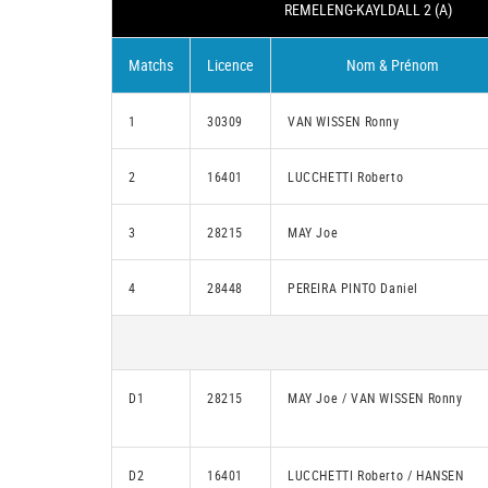
REMELENG-KAYLDALL 2 (A)
Matchs
Licence
Nom & Prénom
1
30309
VAN WISSEN Ronny
2
16401
LUCCHETTI Roberto
3
28215
MAY Joe
4
28448
PEREIRA PINTO Daniel
D1
28215
MAY Joe / VAN WISSEN Ronny
D2
16401
LUCCHETTI Roberto / HANSEN