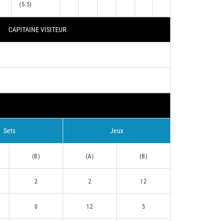
(5.5)
CAPITAINE VISITEUR
Sets
Jeux
(B)
(A)
(B)
2
2
12
0
12
5