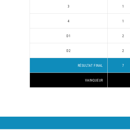
3
1
4
1
D1
2
D2
2
RÉSULTAT FINAL
7
VAINQUEUR