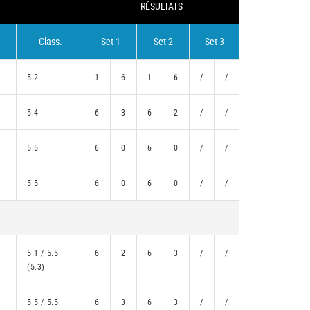
RÉSULTATS
Class.
Set 1
Set 2
Set 3
5.2
1
6
1
6
/
/
5.4
6
3
6
2
/
/
5.5
6
0
6
0
/
/
5.5
6
0
6
0
/
/
5.1 / 5.5
6
2
6
3
/
/
(5.3)
5.5 / 5.5
6
3
6
3
/
/