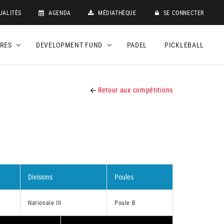
UALITÉS
AGENDA
MÉDIATHÈQUE
SE CONNECTER
DRES
DEVELOPMENT FUND
PADEL
PICKLEBALL
Retour aux compétitions
Divisions
Poules
Nationale III
Poule B