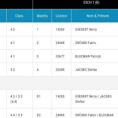
ESCH 1 (B)
Class.
Matchs
Licence
Nom & Prénom
4.3
1
14283
GOEDERT Norry
4.1
2
28469
ONTANO Fabio
4.1
3
35677
BLOCMAN Patrick
5.2
4
30389
JACOBS Stefan
4.2 / 5.2
D1
14283
GOEDERT Norry / JACOBS
(4.4)
Stefan
4.4 / 5.5
D2
28469
ONTANO Fabio / BLOCMAN