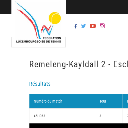
Remeleng-Kayldall 2 - Esc
Résultats
Numéro du match
Tour
45H063
3