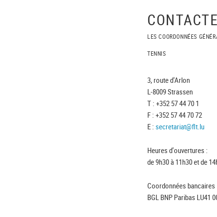
CONTACTE
LES COORDONNÉES GÉNÉR
TENNIS
3, route d'Arlon
L-8009 Strassen
T : +352 57 44 70 1
F : +352 57 44 70 72
E :
secretariat@flt.lu
Heures d'ouvertures :
de 9h30 à 11h30 et de 14
Coordonnées bancaires 
BGL BNP Paribas LU41 0