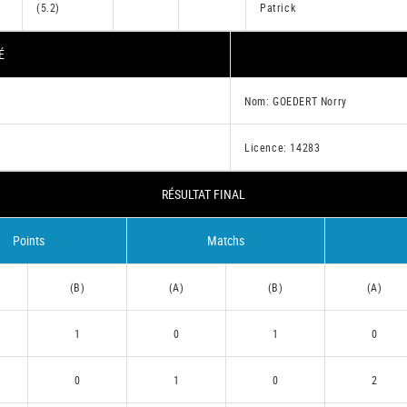
(5.2)
Patrick
É
Nom: GOEDERT Norry
Licence: 14283
RÉSULTAT FINAL
Points
Matchs
(B)
(A)
(B)
(A)
1
0
1
0
0
1
0
2