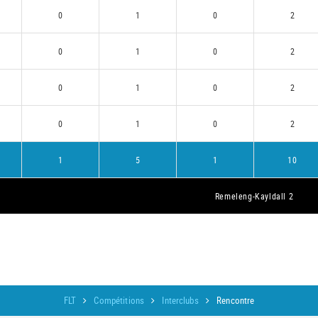
0
1
0
2
0
1
0
2
0
1
0
2
0
1
0
2
1
5
1
10
Remeleng-Kayldall 2
FLT
Compétitions
Interclubs
Rencontre