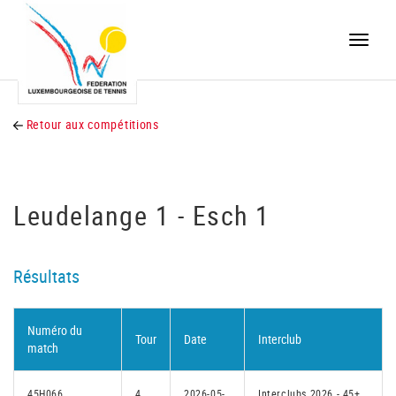
Toggle
naviga
Retour aux compétitions
Leudelange 1 - Esch 1
Résultats
Numéro du
Tour
Date
Interclub
match
45H066
4
2026-05-
Interclubs 2026 - 45+