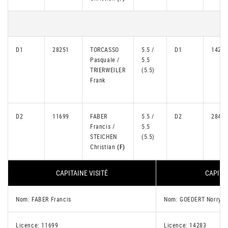
D1
28251
TORCASSO
5.5 /
D1
14283
Pasquale /
5.5
TRIERWEILER
(5.5)
Frank
D2
11699
FABER
5.5 /
D2
28469
Francis /
5.5
STEICHEN
(5.5)
Christian
(F)
CAPITAINE VISITÉ
CAPITA
Nom: FABER Francis
Nom: GOEDERT Norry
Licence: 11699
Licence: 14283