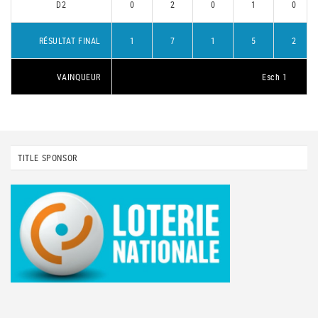
D2
0
2
0
1
0
RÉSULTAT FINAL
1
7
1
5
2
VAINQUEUR
Esch 1
TITLE SPONSOR