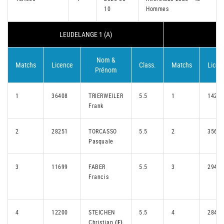
10
Hommes
LEUDELANGE 1 (A)
Nom &
Matchs
Licence
Class.
Matchs
Licen
Prénom
1
36408
TRIERWEILER
5.5
1
14283
Frank
2
28251
TORCASSO
5.5
2
35677
Pasquale
3
11699
FABER
5.5
3
29430
Francis
4
12200
STEICHEN
5.5
4
28469
Christian
(F)