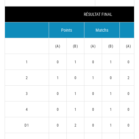
RÉSULTAT FINAL
Points
Matchs
Se
(A)
(B)
(A)
(B)
(A)
1
0
1
0
1
0
2
1
0
1
0
2
3
0
1
0
1
0
4
0
1
0
1
0
D1
0
2
0
1
0