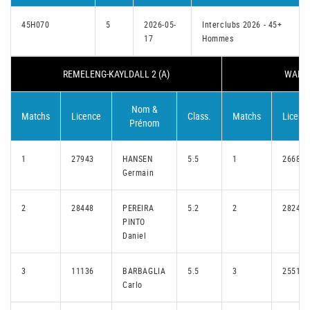
45H070
5
2026-05-
Interclubs 2026 - 45+
17
Hommes
REMELENG-KAYLDALL 2 (A)
WALFE
Nom &
Matchs
Licence
Class.
Matchs
Licenc
Prénom
1
27943
HANSEN
5.5
1
26681
Germain
2
28448
PEREIRA
5.2
2
28243
PINTO
Daniel
3
11136
BARBAGLIA
5.5
3
25516
Carlo