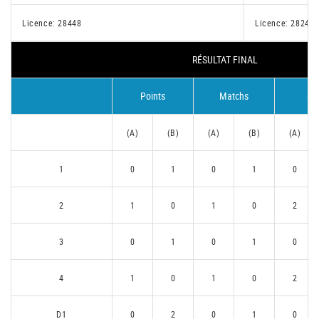
Licence: 28448
Licence: 28243
RÉSULTAT FINAL
Points
Matchs
Se
(A)
(B)
(A)
(B)
(A)
1
0
1
0
1
0
2
1
0
1
0
2
3
0
1
0
1
0
4
1
0
1
0
2
D1
0
2
0
1
0