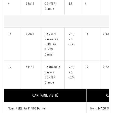
4
35814
CONTER
5.5
4
Claude
D1
27943
HANSEN
5.5 /
D1
26681
Germain /
5.4
PEREIRA
(5.4)
PINTO
Daniel
D2
11136
BARBAGLIA
5.5 /
D2
25516
Carlo /
5.5
CONTER
(5.5)
Claude
CAPITAINE VISITÉ
CAPI
Nom: PEREIRA PINTO Daniel
Nom: MAZO Guil