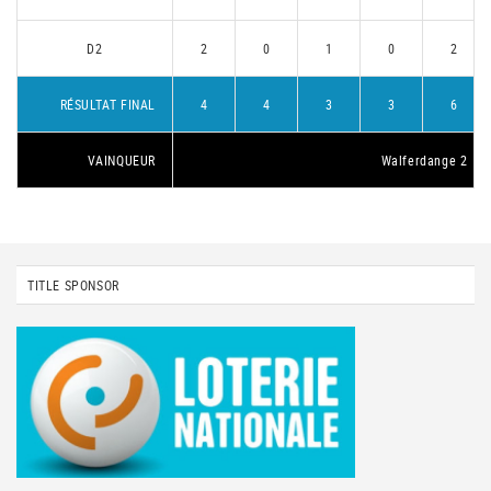
D2
2
0
1
0
2
RÉSULTAT FINAL
4
4
3
3
6
VAINQUEUR
Walferdange 2
TITLE SPONSOR