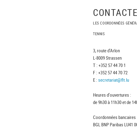
CONTACTE
LES COORDONNÉES GÉNÉR
TENNIS
3, route d'Arlon
L-8009 Strassen
T : +352 57 44 70 1
F : +352 57 44 70 72
E :
secretariat@flt.lu
Heures d'ouvertures :
de 9h30 à 11h30 et de 14
Coordonnées bancaires 
BGL BNP Paribas LU41 0