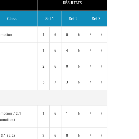
RÉSULTATS
Class.
Set 1
Set 2
Set 3
omotion
1
6
0
6
/
/
1
6
4
6
/
/
2
6
0
6
/
/
5
7
3
6
/
/
omotion / 2.1
1
6
1
6
/
/
romotion)
 3.1 (2.2)
2
6
0
6
/
/