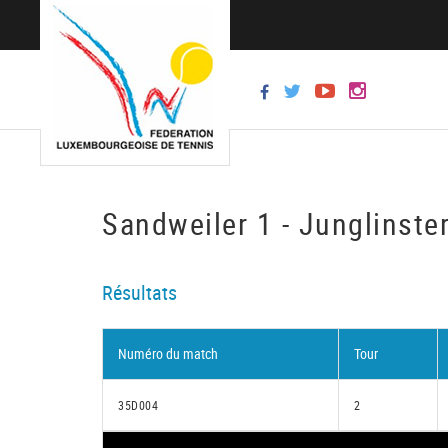
Sandweiler 1 - Junglinste
Résultats
Numéro du match
Tour
35D004
2