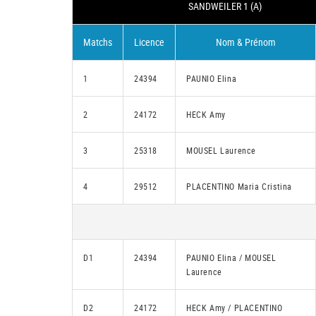
SANDWEILER 1 (A)
Matchs
Licence
Nom & Prénom
1
24394
PAUNIO Elina
2
24172
HECK Amy
3
25318
MOUSEL Laurence
4
29512
PLACENTINO Maria Cristina
D1
24394
PAUNIO Elina / MOUSEL
Laurence
D2
24172
HECK Amy / PLACENTINO