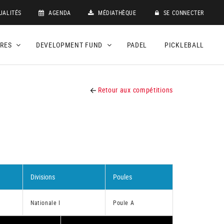
UALITÉS
AGENDA
MÉDIATHÈQUE
SE CONNECTER
DRES
DEVELOPMENT FUND
PADEL
PICKLEBALL
Retour aux compétitions
Divisions
Poules
Nationale I
Poule A