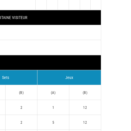
ITAINE VISITEUR
Sets
Jeux
(B)
(A)
(B)
2
1
12
2
5
12