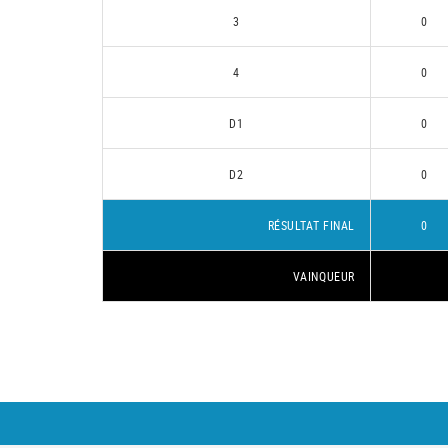
3
0
4
0
D1
0
D2
0
RÉSULTAT FINAL
0
VAINQUEUR