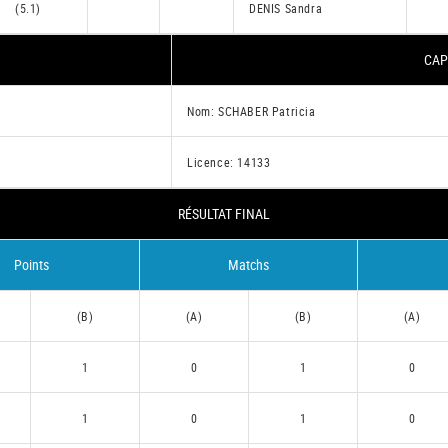
(5.1)
DENIS Sandra
CAP
Nom: SCHABER Patricia
Licence: 14133
RÉSULTAT FINAL
Points
Matchs
(B)
(A)
(B)
(A)
1
0
1
0
1
0
1
0