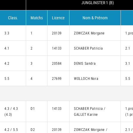
JUNGLINSTER 1 (B)
Class.
Matchs
Licence
Nom & Prénom
3.3
1
20139
ZOWCZAK Morgane
1.pr
4.1
2
14133
SCHABER Patricia
2.1
4.2
3
20584
DENIS Sandra
3.1
5.5
4
27699
WOLLOCH Nora
5.5
4.3 / 4.3
D1
14133
SCHABER Patricia /
1.pr
(4.3)
GALLET Karine
(1.p
4.2 / 5.5
D2
20139
ZOWCZAK Morgane /
2.1 /