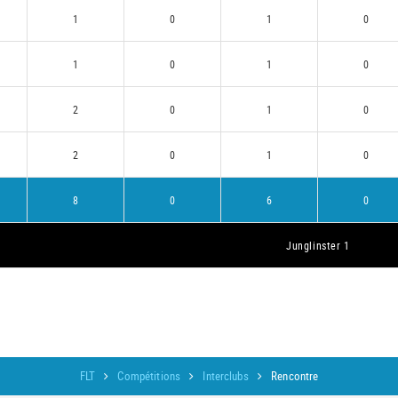
1
0
1
0
1
0
1
0
2
0
1
0
2
0
1
0
8
0
6
0
Junglinster 1
FLT
Compétitions
Interclubs
Rencontre