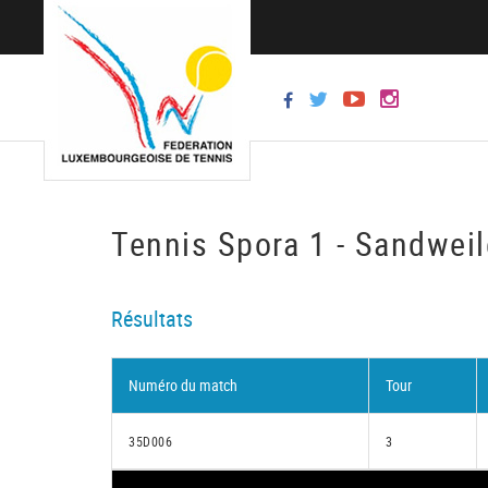
Tennis Spora 1 - Sandweil
Résultats
Numéro du match
Tour
35D006
3