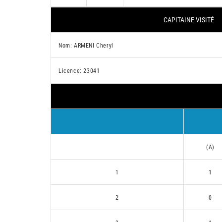
CAPITAINE VISITÉ
Nom: ARMENI Cheryl
Licence: 23041
(A)
1
1
2
0