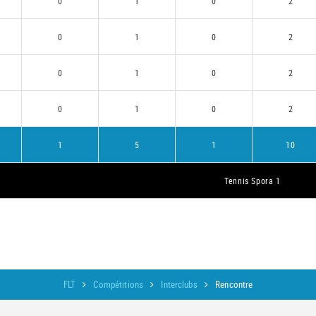
0
1
0
2
0
1
0
2
0
1
0
2
0
1
0
2
1
5
1
10
Tennis Spora 1
FLT
Compétitions
Interclubs
Rencontre