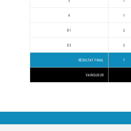
3
1
4
1
D1
2
D2
2
RÉSULTAT FINAL
7
VAINQUEUR