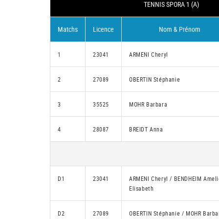
TENNIS SPORA 1 (A)
Matchs
Licence
Nom & Prénom
1
23041
ARMENI Cheryl
2
27089
OBERTIN Stéphanie
3
35525
MOHR Barbara
4
28087
BREIDT Anna
D1
23041
ARMENI Cheryl / BENDHEIM Ameli
Elisabeth
D2
27089
OBERTIN Stéphanie / MOHR Barba