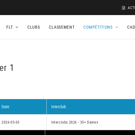
ACT
FLT
CLUBS
CLASSEMENT
COMPÉTITIONS
CA
er 1
Date
Interclub
2026-05-03
Interclubs 2026 - 35+ Dames