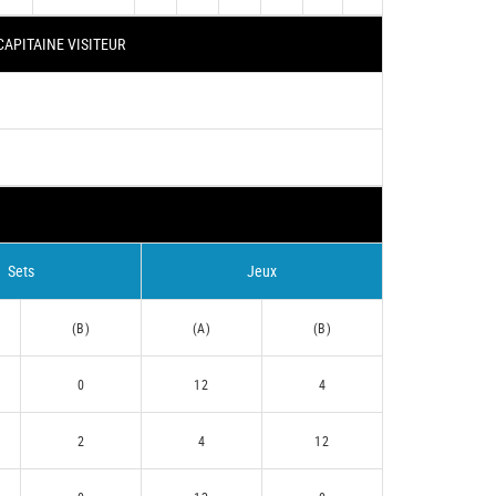
CAPITAINE VISITEUR
Sets
Jeux
(B)
(A)
(B)
0
12
4
2
4
12