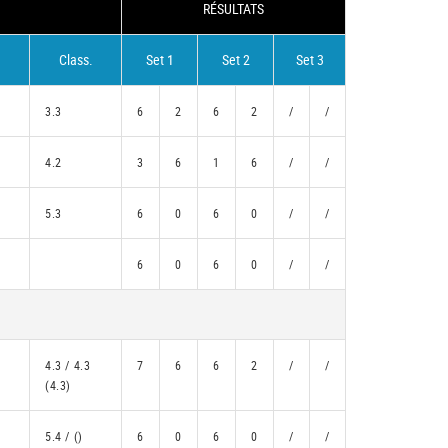
RÉSULTATS
Class.
Set 1
Set 2
Set 3
3.3
6
2
6
2
/
/
4.2
3
6
1
6
/
/
5.3
6
0
6
0
/
/
6
0
6
0
/
/
4.3 / 4.3
7
6
6
2
/
/
(4.3)
5.4 / ()
6
0
6
0
/
/