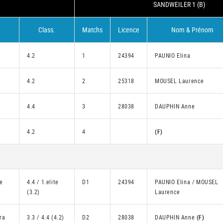
SANDWEILER 1 (B)
Class.
Matchs
Licence
Nom & Prénom
4.2
1
24394
PAUNIO Elina
4.2
2
25318
MOUSEL Laurence
4.4
3
28038
DAUPHIN Anne
4.2
4
(F)
e
4.4 / 1.elite
D1
24394
PAUNIO Elina / MOUSEL
(3.2)
Laurence
ra
3.3 / 4.4 (4.2)
D2
28038
DAUPHIN Anne
(F)