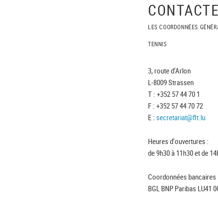
CONTACTE
LES COORDONNÉES GÉNÉR
TENNIS
3, route d'Arlon
L-8009 Strassen
T : +352 57 44 70 1
F : +352 57 44 70 72
E :
secretariat@flt.lu
Heures d'ouvertures :
de 9h30 à 11h30 et de 14
Coordonnées bancaires 
BGL BNP Paribas LU41 0