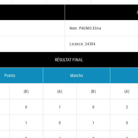
Nom: PAUNIO Elina
Licence: 24394
RÉSULTAT FINAL
Points
Matchs
(B)
(A)
(B)
(A)
0
1
0
2
1
0
1
0