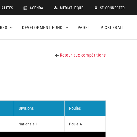
UALITÉS
AGENDA
MÉDIATHÈQUE
SE CONNECTER
DRES
DEVELOPMENT FUND
PADEL
PICKLEBALL
Retour aux compétitions
Divisions
Poules
Nationale I
Poule A