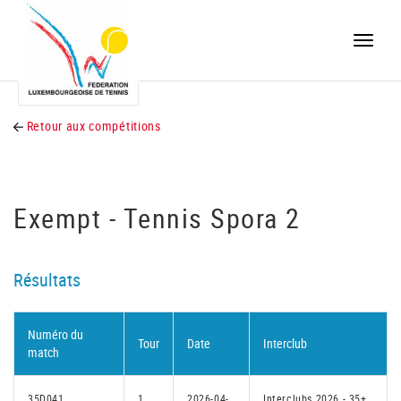
Toggle
naviga
Retour aux compétitions
Exempt - Tennis Spora 2
Résultats
Numéro du
Tour
Date
Interclub
match
35D041
1
2026-04-
Interclubs 2026 - 35+