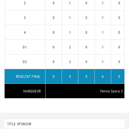
2
0
1
0
1
0
3
0
1
0
1
0
4
0
1
0
1
0
D1
0
2
0
1
0
D2
0
2
0
1
0
RÉSULTAT FINAL
0
8
0
6
0
VAINQUEUR
Tennis Spora 2
TITLE SPONSOR