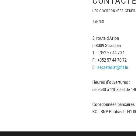
LES COORDONNÉES GÉNÉR
TENNIS
3, route d'Arlon
L-8009 Strassen
T : +352 57 44 70 1
F : +352 57 44 70 72
E :
secretariat@flt.lu
Heures d'ouvertures :
de 9h30 à 11h30 et de 14
Coordonnées bancaires 
BGL BNP Paribas LU41 0