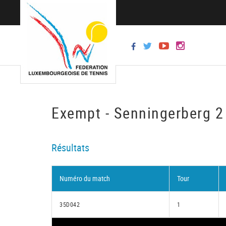
Exempt - Senningerberg 2
Résultats
Numéro du match
Tour
35D042
1