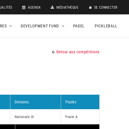
UALITÉS
AGENDA
MÉDIATHÈQUE
SE CONNECTER
DRES
DEVELOPMENT FUND
PADEL
PICKLEBALL
Retour aux compétitions
Divisions
Poules
Nationale III
Poule A