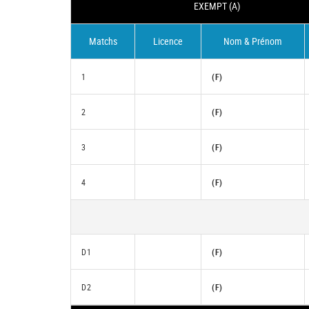
EXEMPT (A)
Matchs
Licence
Nom & Prénom
1
(F)
2
(F)
3
(F)
4
(F)
D1
(F)
D2
(F)