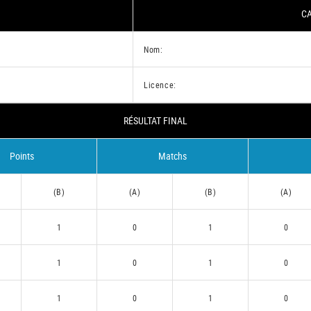
CA
Nom:
Licence:
RÉSULTAT FINAL
Points
Matchs
(B)
(A)
(B)
(A)
1
0
1
0
1
0
1
0
1
0
1
0