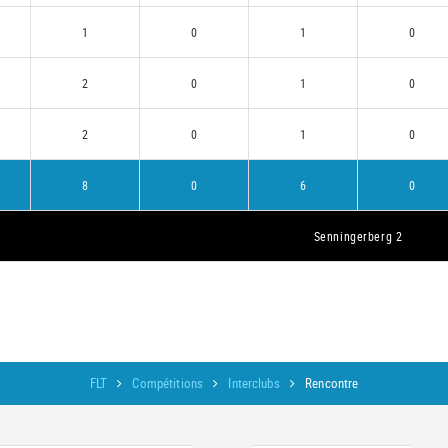
1
0
1
0
2
0
1
0
2
0
1
0
8
0
6
0
Senningerberg 2
FLT
Compétitions
Interclubs
Rencontre