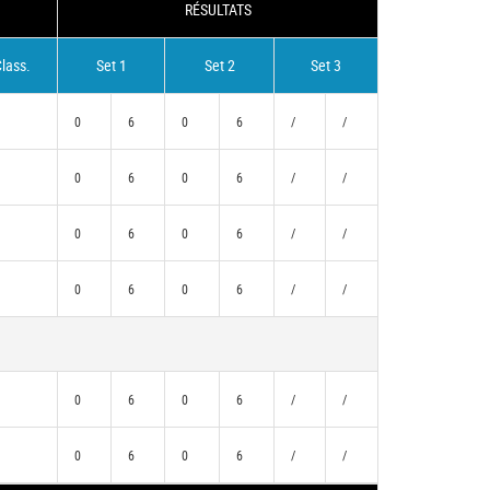
RÉSULTATS
lass.
Set 1
Set 2
Set 3
0
6
0
6
/
/
0
6
0
6
/
/
0
6
0
6
/
/
0
6
0
6
/
/
)
0
6
0
6
/
/
)
0
6
0
6
/
/