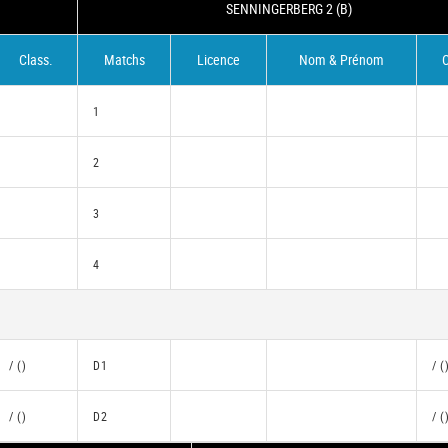
SENNINGERBERG 2 (B)
Class.
Matchs
Licence
Nom & Prénom
C
1
2
3
4
/ ()
D1
/ (
/ ()
D2
/ (