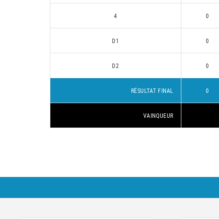
4
0
D1
0
D2
0
RÉSULTAT FINAL
0
VAINQUEUR