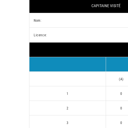
CAPITAINE VISITÉ
Nom:
Licence:
(A)
1
0
2
0
3
0