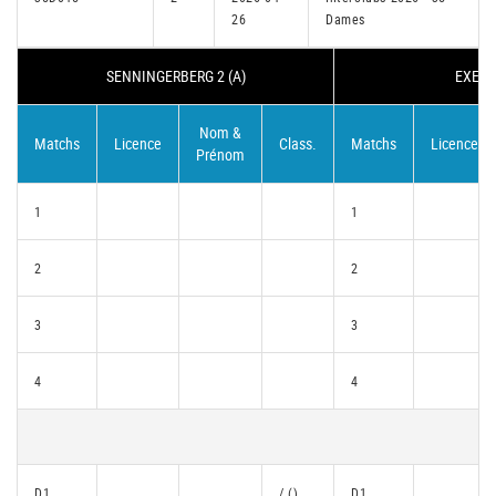
26
Dames
SENNINGERBERG 2 (A)
EXEMP
Nom &
Matchs
Licence
Class.
Matchs
Licence
Prénom
1
1
2
2
3
3
4
4
D1
/ ()
D1