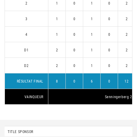
2
1
0
1
0
2
3
1
0
1
0
2
4
1
0
1
0
2
D1
2
0
1
0
2
D2
2
0
1
0
2
RÉSULTAT FINAL
8
0
6
0
12
VAINQUEUR
Senningerberg 2
TITLE SPONSOR