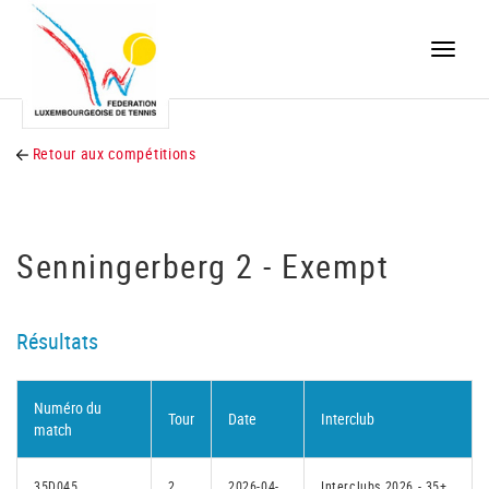
Toggle
naviga
Retour aux compétitions
Senningerberg 2 - Exempt
Résultats
Numéro du
Tour
Date
Interclub
match
35D045
2
2026-04-
Interclubs 2026 - 35+