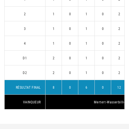
2
1
0
1
0
2
3
1
0
1
0
2
4
1
0
1
0
2
D1
2
0
1
0
2
D2
2
0
1
0
2
RÉSULTAT FINAL
8
0
6
0
12
VAINQUEUR
Mertert-Wasserbillig 1