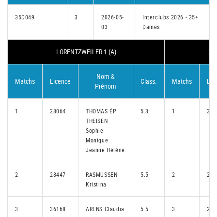
35D049
3
2026-05-
Interclubs 2026 - 35+
03
Dames
LORENTZWEILER 1 (A)
SE
Nom &
Matchs
Licence
Class.
Matchs
Lic
Prénom
1
28064
THOMAS ÉP.
5.3
1
357
THEISEN
Sophie
Monique
Jeanne Hélène
2
28447
RASMUSSEN
5.5
2
293
Kristina
3
36168
ARENS Claudia
5.5
3
261