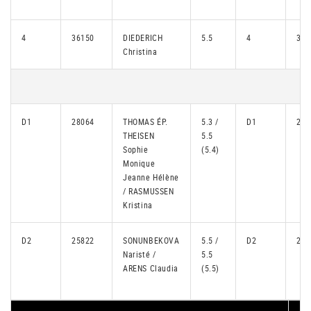
4
36150
DIEDERICH
5.5
4
303
Christina
D1
28064
THOMAS ÉP.
5.3 /
D1
258
THEISEN
5.5
Sophie
(5.4)
Monique
Jeanne Hélène
/ RASMUSSEN
Kristina
D2
25822
SONUNBEKOVA
5.5 /
D2
260
Naristé /
5.5
ARENS Claudia
(5.5)