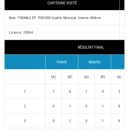
CAPITAINE VISITÉ
Nom: THOMAS ÉP. THEISEN Sophie Monique Jeanne Hélène
No
Licence: 28064
Li
RÉSULTAT FINAL
Points
Matchs
Se
(A)
(B)
(A)
(B)
(A)
1
1
0
1
0
2
2
0
1
0
1
0
3
0
1
0
1
0