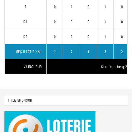
4
0
1
0
1
0
D1
0
2
0
1
0
D2
0
2
0
1
0
RÉSULTAT FINAL
1
7
1
5
2
VAINQUEUR
Senningerberg 2
TITLE SPONSOR