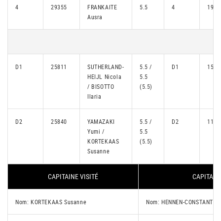
4
29355
FRANKAITE
5.5
4
1923
Ausra
D1
25811
SUTHERLAND-
5.5 /
D1
1534
HEIJL Nicola
5.5
/ BISOTTO
(5.5)
Ilaria
D2
25840
YAMAZAKI
5.5 /
D2
1152
Yumi /
5.5
KORTEKAAS
(5.5)
Susanne
CAPITAINE VISITÉ
CAPITAIN
Nom: KORTEKAAS Susanne
Nom: HENNEN-CONSTANTIN 