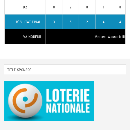
D2
0
2
0
1
0
RÉSULTAT FINAL
3
5
2
4
4
VAINQUEUR
Mertert-Wasserbillig 1
TITLE SPONSOR