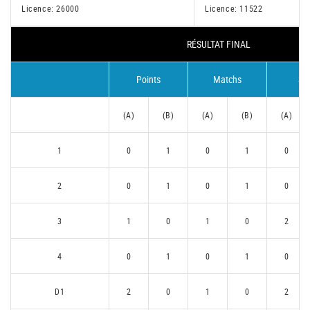
Licence: 26000
Licence: 11522
RÉSULTAT FINAL
Points
Matchs
Se
(A)
(B)
(A)
(B)
(A)
1
0
1
0
1
0
2
0
1
0
1
0
3
1
0
1
0
2
4
0
1
0
1
0
D1
2
0
1
0
2