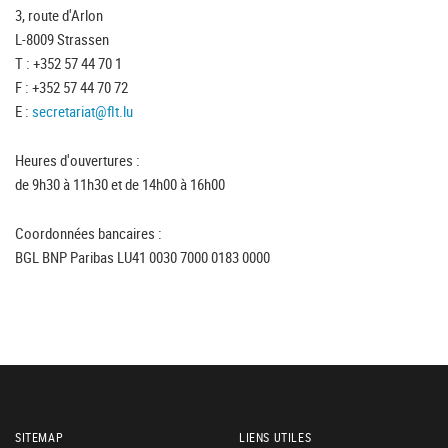
3, route d'Arlon
L-8009 Strassen
T : +352 57 44 70 1
F : +352 57 44 70 72
E :
secretariat@flt.lu
Heures d'ouvertures :
de 9h30 à 11h30 et de 14h00 à 16h00
Coordonnées bancaires :
BGL BNP Paribas LU41 0030 7000 0183 0000
SITEMAP
LIENS UTILES