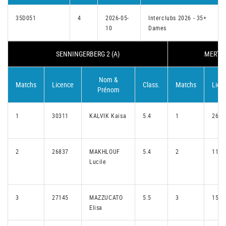
35D051
4
2026-05-
Interclubs 2026 - 35+
10
Dames
SENNINGERBERG 2 (A)
MERTER
Nom &
Matchs
Licence
Class.
Matchs
Lice
Prénom
1
30311
KALVIK Kaisa
5.4
1
2680
2
26837
MAKHLOUF
5.4
2
1152
Lucile
3
27145
MAZZUCATO
5.5
3
1534
Elisa