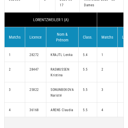
17
Dames
LORENTZWEILER 1 (A)
Nom &
Matchs
Licence
Class.
Matchs
Lic
Prénom
1
28272
KRAJTL Lenka
5.4
1
2
28447
RASMUSSEN
5.5
2
Kristina
3
25822
SONUNBEKOVA
5.5
3
Naristé
4
36168
ARENS Claudia
5.5
4