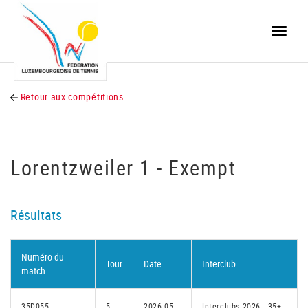
Toggle
naviga
Retour aux compétitions
Lorentzweiler 1 - Exempt
Résultats
Numéro du
Tour
Date
Interclub
match
35D055
5
2026-05-
Interclubs 2026 - 35+