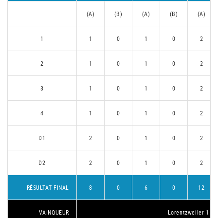
(A)
(B)
(A)
(B)
(A)
1
1
0
1
0
2
2
1
0
1
0
2
3
1
0
1
0
2
4
1
0
1
0
2
D1
2
0
1
0
2
D2
2
0
1
0
2
RÉSULTAT FINAL
8
0
6
0
12
VAINQUEUR
Lorentzweiler 1