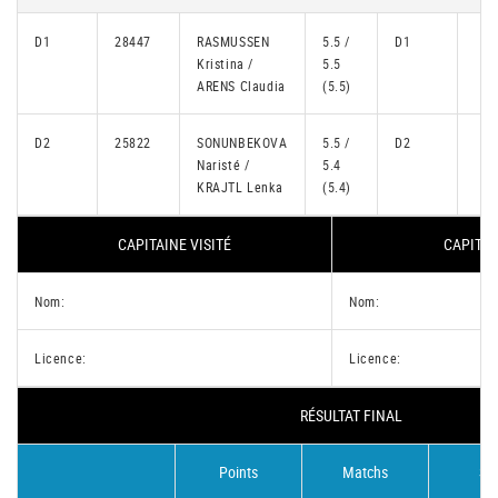
D1
28447
RASMUSSEN
5.5 /
D1
Kristina /
5.5
ARENS Claudia
(5.5)
D2
25822
SONUNBEKOVA
5.5 /
D2
Naristé /
5.4
KRAJTL Lenka
(5.4)
CAPITAINE VISITÉ
CAPITAI
Nom:
Nom:
Licence:
Licence:
RÉSULTAT FINAL
Points
Matchs
Se