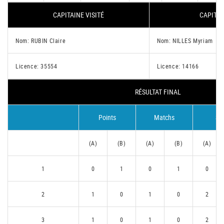
CAPITAINE VISITÉ
CAPITAI
Nom: RUBIN Claire
Nom: NILLES Myriam
Licence: 35554
Licence: 14166
RÉSULTAT FINAL
Points
Matchs
Se
(A)
(B)
(A)
(B)
(A)
1
0
1
0
1
0
2
1
0
1
0
2
3
1
0
1
0
2