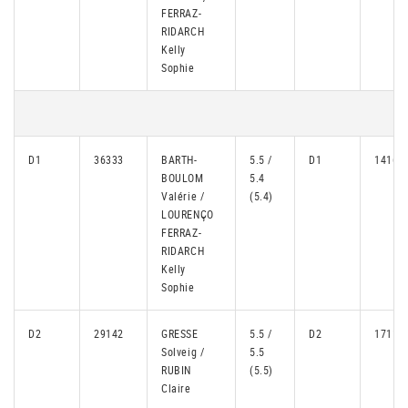
FERRAZ-
RIDARCH
Kelly
Sophie
D1
36333
BARTH-
5.5 /
D1
14166
BOULOM
5.4
Valérie /
(5.4)
LOURENÇO
FERRAZ-
RIDARCH
Kelly
Sophie
D2
29142
GRESSE
5.5 /
D2
17113
Solveig /
5.5
RUBIN
(5.5)
Claire