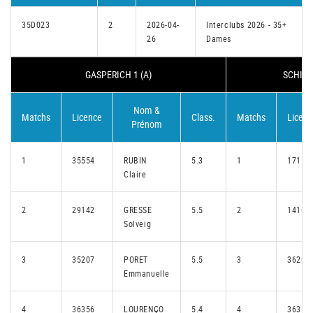
35D023
2
2026-04-
Interclubs 2026 - 35+
26
Dames
GASPERICH 1 (A)
SCHIER
Nom &
Matchs
Licence
Class.
Matchs
Licenc
Prénom
1
35554
RUBIN
5.3
1
17113
Claire
2
29142
GRESSE
5.5
2
14166
Solveig
3
35207
PORET
5.5
3
36264
Emmanuelle
4
36356
LOURENÇO
5.4
4
36353