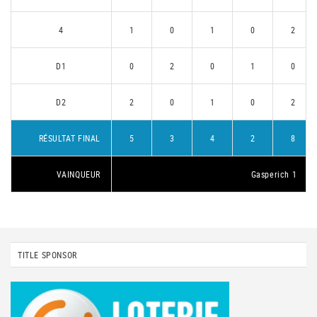
4
1
0
1
0
2
D1
0
2
0
1
0
D2
2
0
1
0
2
RÉSULTAT FINAL
5
3
4
2
8
VAINQUEUR
Gasperich 1
TITLE SPONSOR