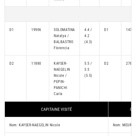
D1
19906
SOLOMATINA
4.4 /
D1
14729
Natalya /
4.2
BALBASTRO
(4.3)
Florencia
D2
11880
KAYSER-
5.5 /
D2
27811
NAEGELIN
5.5
Nicole /
(5.5)
PEPIN-
PANICHI
Carla
CAPITAINE VISITÉ
CAP
Nom: KAYSER-NAEGELIN Nicole
Nom: MEURISS