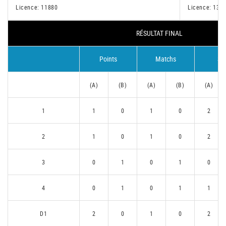
Licence: 11880
Licence: 139
RÉSULTAT FINAL
Points
Matchs
Se
(A)
(B)
(A)
(B)
(A)
1
1
0
1
0
2
2
1
0
1
0
2
3
0
1
0
1
0
4
0
1
0
1
1
D1
2
0
1
0
2