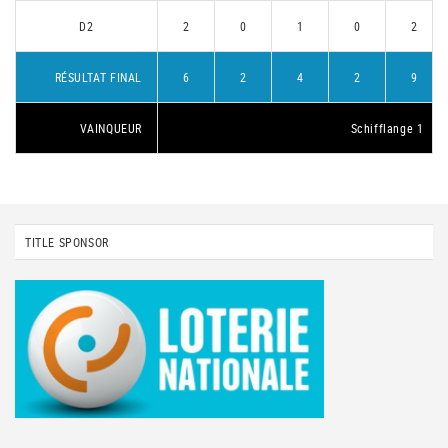
D2
2
0
1
0
2
RÉSULTAT FINAL
6
2
4
2
9
VAINQUEUR
Schifflange 1
TITLE SPONSOR