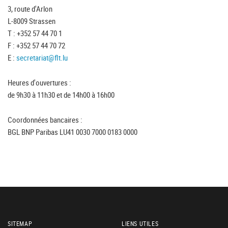
3, route d'Arlon
L-8009 Strassen
T : +352 57 44 70 1
F : +352 57 44 70 72
E :
secretariat@flt.lu
Heures d'ouvertures :
de 9h30 à 11h30 et de 14h00 à 16h00
Coordonnées bancaires :
BGL BNP Paribas LU41 0030 7000 0183 0000
SITEMAP
LIENS UTILES