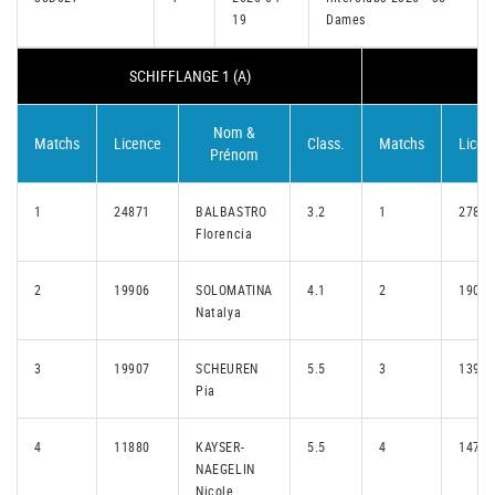
19
Dames
SCHIFFLANGE 1 (A)
B
Nom &
Matchs
Licence
Class.
Matchs
Licen
Prénom
1
24871
BALBASTRO
3.2
1
27811
Florencia
2
19906
SOLOMATINA
4.1
2
19073
Natalya
3
19907
SCHEUREN
5.5
3
13912
Pia
4
11880
KAYSER-
5.5
4
14729
NAEGELIN
Nicole