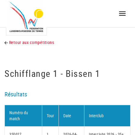
Toggle
naviga
Retour aux compétitions
Schifflange 1 - Bissen 1
Résultats
Numéro du
Tour
Date
Interclub
match
35D027
1
2026-04-
Interclubs 2026 - 35+