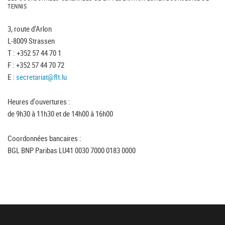
TENNIS
3, route d'Arlon
L-8009 Strassen
T : +352 57 44 70 1
F : +352 57 44 70 72
E :
secretariat@flt.lu
Heures d'ouvertures :
de 9h30 à 11h30 et de 14h00 à 16h00
Coordonnées bancaires :
BGL BNP Paribas LU41 0030 7000 0183 0000