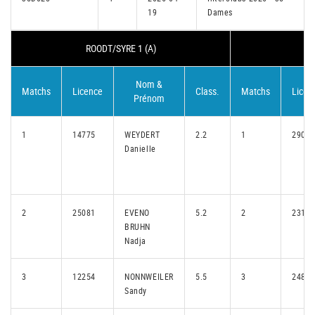
19
Dames
ROODT/SYRE 1 (A)
Nom &
Matchs
Licence
Class.
Matchs
Licen
Prénom
1
14775
WEYDERT
2.2
1
29086
Danielle
2
25081
EVENO
5.2
2
23191
BRUHN
Nadja
3
12254
NONNWEILER
5.5
3
24848
Sandy