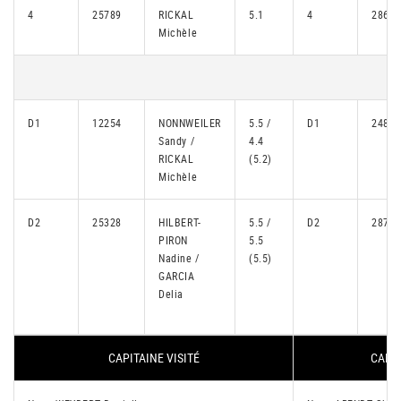
4
25789
RICKAL
5.1
4
28693
Michèle
D1
12254
NONNWEILER
5.5 /
D1
24848
Sandy /
4.4
RICKAL
(5.2)
Michèle
D2
25328
HILBERT-
5.5 /
D2
28728
PIRON
5.5
Nadine /
(5.5)
GARCIA
Delia
CAPITAINE VISITÉ
CAPIT