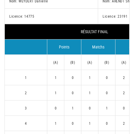
Nom: WEYDERT Danielle
Nom: ARENDT Shar
Licence: 14775
Licence: 23191
RÉSULTAT FINAL
Points
Matchs
Se
(A)
(B)
(A)
(B)
(A)
1
1
0
1
0
2
2
1
0
1
0
2
3
0
1
0
1
0
4
1
0
1
0
2