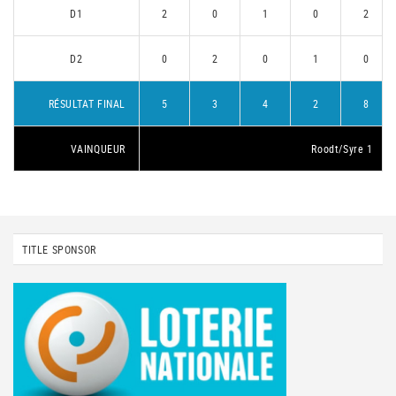
D1
2
0
1
0
2
D2
0
2
0
1
0
RÉSULTAT FINAL
5
3
4
2
8
VAINQUEUR
Roodt/Syre 1
TITLE SPONSOR