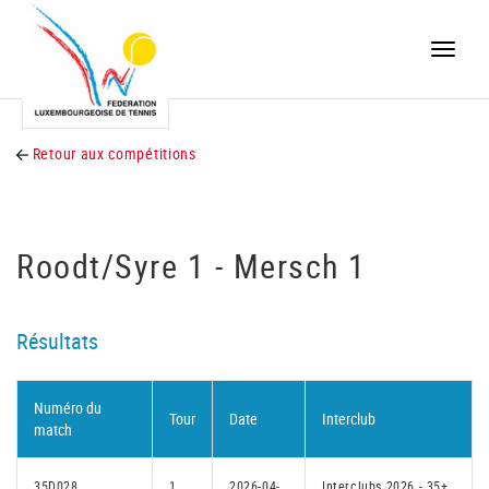
Toggle
naviga
Retour aux compétitions
Roodt/Syre 1 - Mersch 1
Résultats
Numéro du
Tour
Date
Interclub
match
35D028
1
2026-04-
Interclubs 2026 - 35+