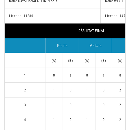
Nom: KAYSER-NAEGELIN Nicole
Nom: WEYDERT 
Licence: 11880
Licence: 14775
RÉSULTAT FINAL
Points
Matchs
Se
(A)
(B)
(A)
(B)
(A)
1
0
1
0
1
0
2
1
0
1
0
2
3
1
0
1
0
2
4
1
0
1
0
2