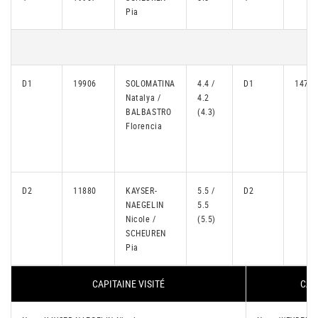
Pia
D1
19906
SOLOMATINA
4.4 /
D1
14775
Natalya /
4.2
BALBASTRO
(4.3)
Florencia
D2
11880
KAYSER-
5.5 /
D2
NAEGELIN
5.5
Nicole /
(5.5)
SCHEUREN
Pia
CAPITAINE VISITÉ
CAP