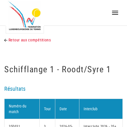
Toggle
naviga
Retour aux compétitions
Schifflange 1 - Roodt/Syre 1
Résultats
Numéro du
Tour
Date
Interclub
match
35D031
3
2026-05-
Interclubs 2026 - 35+