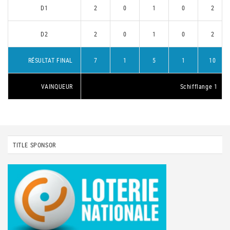
D1
2
0
1
0
2
D2
2
0
1
0
2
RÉSULTAT FINAL
7
1
5
1
10
VAINQUEUR
Schifflange 1
TITLE SPONSOR