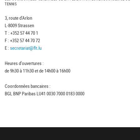
TENNIS
3, route d'Arlon
L-8009 Strassen
T : +352 57 44 70 1
F : +352 57 44 70 72
E :
secretariat@flt.lu
Heures d'ouvertures :
de 9h30 à 11h30 et de 14h00 à 16h00
Coordonnées bancaires :
BGL BNP Paribas LU41 0030 7000 0183 0000