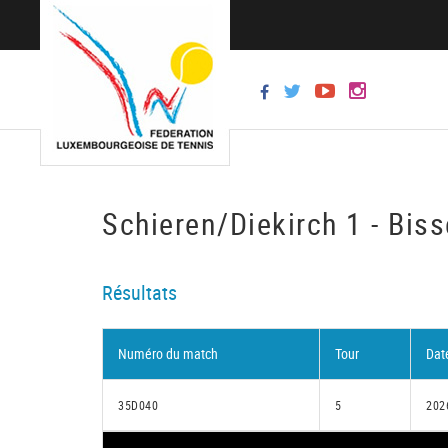
Schieren/Diekirch 1 - Bis
Résultats
Numéro du match
Tour
Dat
35D040
5
202