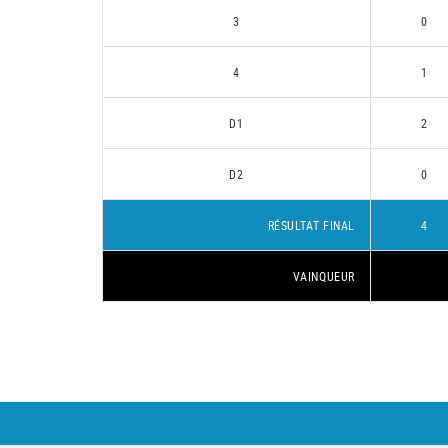
3
0
4
1
D1
2
D2
0
RÉSULTAT FINAL
4
VAINQUEUR