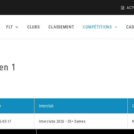
ACT
FLT
CLUBS
CLASSEMENT
COMPÉTITIONS
CA
sen 1
e
Interclub
D
6-05-17
Interclubs 2026 - 35+ Dames
N