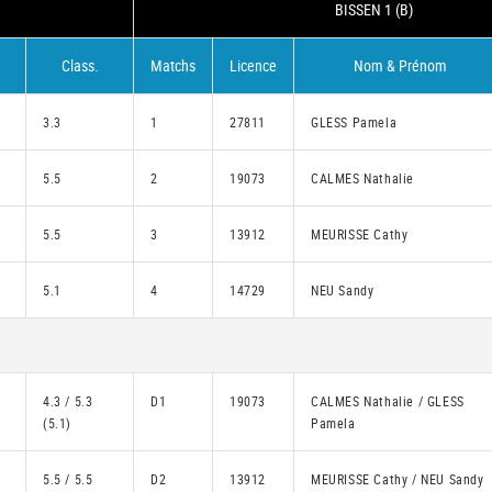
BISSEN 1 (B)
Class.
Matchs
Licence
Nom & Prénom
3.3
1
27811
GLESS Pamela
5.5
2
19073
CALMES Nathalie
5.5
3
13912
MEURISSE Cathy
5.1
4
14729
NEU Sandy
4.3 / 5.3
D1
19073
CALMES Nathalie / GLESS
(5.1)
Pamela
5.5 / 5.5
D2
13912
MEURISSE Cathy / NEU Sandy