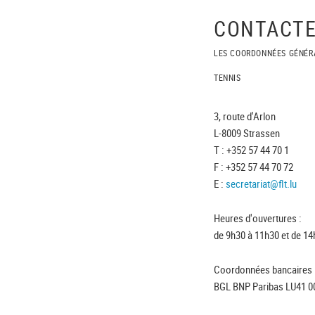
CONTACTE
LES COORDONNÉES GÉNÉR
TENNIS
3, route d'Arlon
L-8009 Strassen
T : +352 57 44 70 1
F : +352 57 44 70 72
E :
secretariat@flt.lu
Heures d'ouvertures :
de 9h30 à 11h30 et de 14
Coordonnées bancaires 
BGL BNP Paribas LU41 0