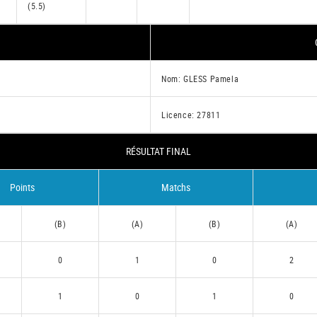
(5.5)
Nom: GLESS Pamela
Licence: 27811
RÉSULTAT FINAL
Points
Matchs
(B)
(A)
(B)
(A)
0
1
0
2
1
0
1
0