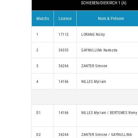
SCHIEREN/DIEKIRCH 1 (A)
Matchs
Licence
Nom & Prénom
1
17113
LORANG Nicky
2
36353
GAYNULLINA Nadezda
3
36264
ZANTER Simone
4
14166
NILLES Myriam
D1
14166
NILLES Myriam / BERTEMES Romy
D2
36264
ZANTER Simone / GAYNULLINA