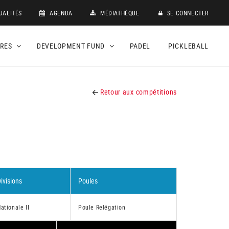
UALITÉS
AGENDA
MÉDIATHÈQUE
SE CONNECTER
DRES
DEVELOPMENT FUND
PADEL
PICKLEBALL
Retour aux compétitions
ivisions
Poules
ationale II
Poule Relégation