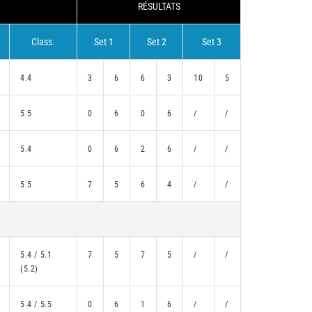
RÉSULTATS
Class.
Set 1
Set 2
Set 3
4.4
3
6
6
3
10
5
5.5
0
6
0
6
/
/
5.4
0
6
2
6
/
/
5.5
7
5
6
4
/
/
5.4 / 5.1
7
5
7
5
/
/
(5.2)
5.4 / 5.5
0
6
1
6
/
/