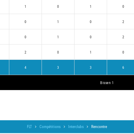
1
0
1
0
0
1
0
2
0
1
0
2
2
0
1
0
4
3
3
6
Bissen 1
FLT
Compétitions
Interclubs
Rencontre