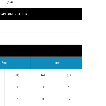
(5.4)
CAPITAINE VISITEUR
Sets
Jeux
(B)
(A)
(B)
1
10
9
2
0
12