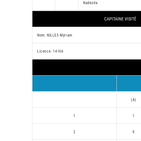
Nadezda
CAPITAINE VISITÉ
Nom: NILLES Myriam
Licence: 14166
(A)
1
1
2
0