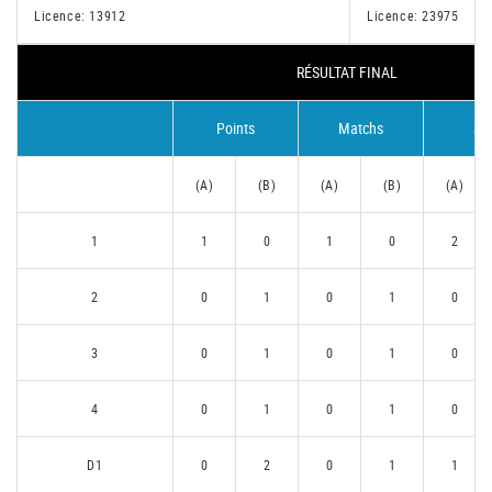
Licence: 13912
Licence: 23975
RÉSULTAT FINAL
Points
Matchs
Se
(A)
(B)
(A)
(B)
(A)
1
1
0
1
0
2
2
0
1
0
1
0
3
0
1
0
1
0
4
0
1
0
1
0
D1
0
2
0
1
1