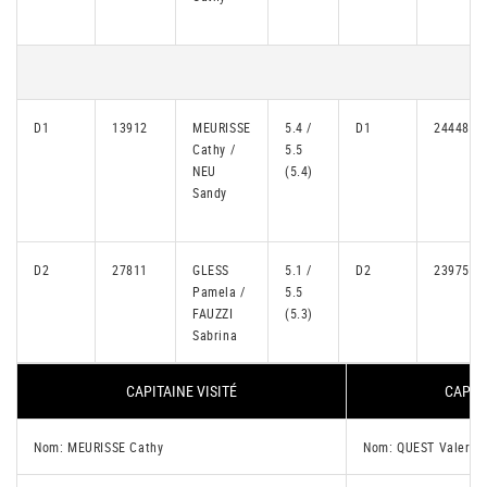
D1
13912
MEURISSE
5.4 /
D1
24448
Cathy /
5.5
NEU
(5.4)
Sandy
D2
27811
GLESS
5.1 /
D2
23975
Pamela /
5.5
FAUZZI
(5.3)
Sabrina
CAPITAINE VISITÉ
CAPITA
Nom: MEURISSE Cathy
Nom: QUEST Valerie