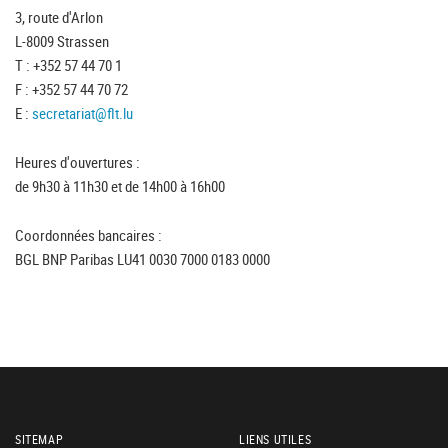
3, route d'Arlon
L-8009 Strassen
T : +352 57 44 70 1
F : +352 57 44 70 72
E :
secretariat@flt.lu
Heures d'ouvertures :
de 9h30 à 11h30 et de 14h00 à 16h00
Coordonnées bancaires :
BGL BNP Paribas LU41 0030 7000 0183 0000
SITEMAP
LIENS UTILES