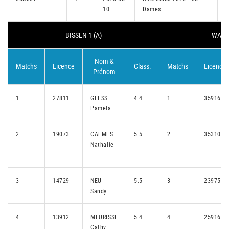
10
Dames
I
BISSEN 1 (A)
WALFE
Nom &
Matchs
Licence
Class.
Matchs
Licence
Prénom
1
27811
GLESS
4.4
1
35916
Pamela
2
19073
CALMES
5.5
2
35310
Nathalie
3
14729
NEU
5.5
3
23975
Sandy
4
13912
MEURISSE
5.4
4
25916
Cathy