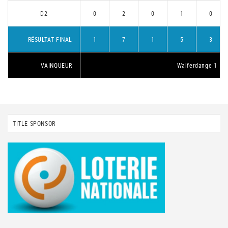
D2
0
2
0
1
0
RÉSULTAT FINAL
1
7
1
5
3
VAINQUEUR
Walferdange 1
TITLE SPONSOR