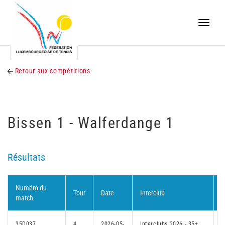
Toggle
naviga
Retour aux compétitions
Bissen 1 - Walferdange 1
Résultats
Numéro du
Tour
Date
Interclub
D
match
35D037
4
2026-05-
Interclubs 2026 - 35+
N