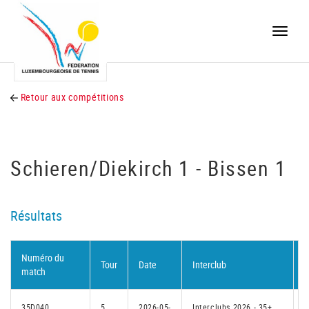
Toggle
naviga
Retour aux compétitions
Schieren/Diekirch 1 - Bissen 1
Résultats
Numéro du
Tour
Date
Interclub
D
match
35D040
5
2026-05-
Interclubs 2026 - 35+
N