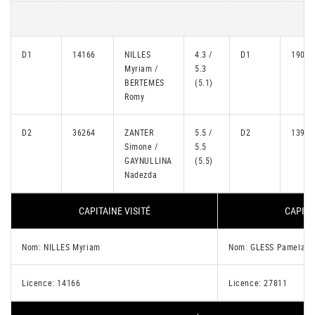
D1
14166
NILLES
4.3 /
D1
19073
Myriam /
5.3
BERTEMES
(5.1)
Romy
D2
36264
ZANTER
5.5 /
D2
13912
Simone /
5.5
GAYNULLINA
(5.5)
Nadezda
CAPITAINE VISITÉ
CAPITA
Nom: NILLES Myriam
Nom: GLESS Pamela
Licence: 14166
Licence: 27811