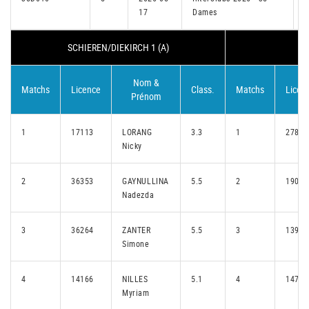
17
Dames
I
SCHIEREN/DIEKIRCH 1 (A)
B
Nom &
Matchs
Licence
Class.
Matchs
Licen
Prénom
1
17113
LORANG
3.3
1
27811
Nicky
2
36353
GAYNULLINA
5.5
2
19073
Nadezda
3
36264
ZANTER
5.5
3
13912
Simone
4
14166
NILLES
5.1
4
14729
Myriam