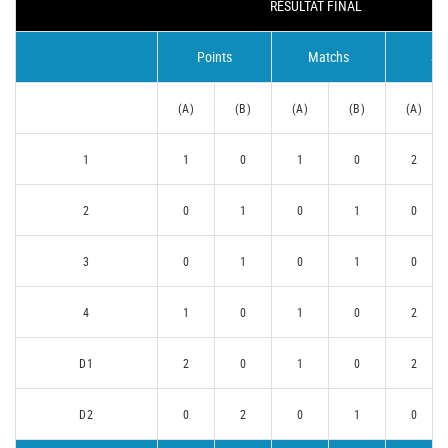
RÉSULTAT FINAL
Points
Matchs
Se
(A)
(B)
(A)
(B)
(A)
1
1
0
1
0
2
2
0
1
0
1
0
3
0
1
0
1
0
4
1
0
1
0
2
D1
2
0
1
0
2
D2
0
2
0
1
0