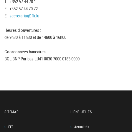
T : +352 57 44 70 1
F : +352 57 44 70 72
E :
secretariat@flt.lu
Heures d'ouvertures :
de 9h30 à 11h30 et de 14h00 à 16h00
Coordonnées bancaires :
BGL BNP Paribas LU41 0030 7000 0183 0000
SITEMAP
LIENS UTILES
FLT
Actualités