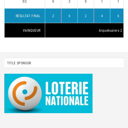
D2
0
2
0
1
1
RÉSULTAT FINAL
2
6
2
4
6
VAINQUEUR
Arquebusiers 2
TITLE SPONSOR