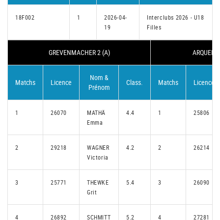
18F002
1
2026-04-
Interclubs 2026 - U18
19
Filles
GREVENMACHER 2 (A)
ARQUEBUS
Nom &
Matchs
Licence
Class.
Matchs
Licence
Prénom
1
26070
MATHÄ
4.4
1
25806
Emma
2
29218
WAGNER
4.2
2
26214
Victoria
3
25771
THEWKE
5.4
3
26090
Grit
4
26892
SCHMITT
5.2
4
27281