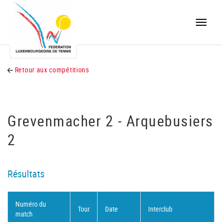
Toggle
naviga
Retour aux compétitions
Grevenmacher 2 - Arquebusiers
2
Résultats
Numéro du
Tour
Date
Interclub
match