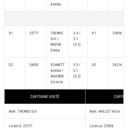
Annika
D1
25771
THEWKE
5.4 /
D1
25806
Grit /
5.1
MATHÄ
(5.2)
Emma
D2
26892
SCHMITT
5.3 /
D2
26214
Annika /
5.1
WAGNER
(5.2)
Victoria
CAPITAINE VISITÉ
CAPITAI
Nom: THEWKE Grit
Nom: MALLET Alice
Licence: 25771
Licence: 25806