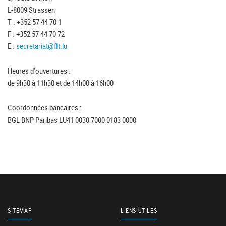
L-8009 Strassen
T : +352 57 44 70 1
F : +352 57 44 70 72
E :
secretariat@flt.lu
Heures d'ouvertures :
de 9h30 à 11h30 et de 14h00 à 16h00
Coordonnées bancaires :
BGL BNP Paribas LU41 0030 7000 0183 0000
SITEMAP
LIENS UTILES