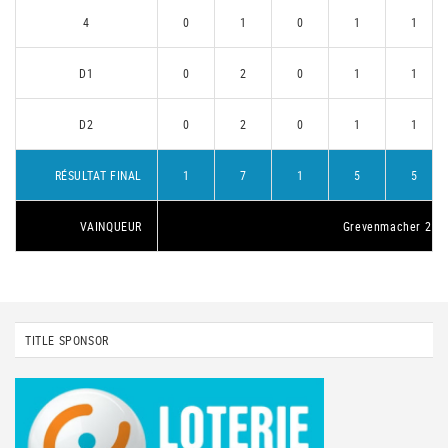
4
0
1
0
1
1
D1
0
2
0
1
1
D2
0
2
0
1
1
RÉSULTAT FINAL
1
7
1
5
5
VAINQUEUR
Grevenmacher 2
TITLE SPONSOR