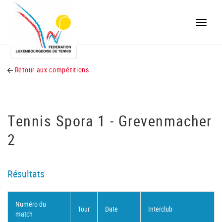
Toggle
naviga
Retour aux compétitions
Tennis Spora 1 - Grevenmacher
2
Résultats
Numéro du
Tour
Date
Interclub
match