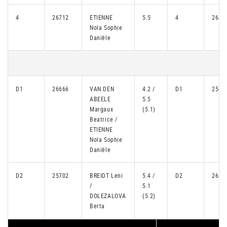
4
26712
ETIENNE
5.5
4
2689
Nola Sophie
Danièle
D1
26666
VAN DEN
4.2 /
D1
2541
ABEELE
5.5
Margaux
(5.1)
Beatrice /
ETIENNE
Nola Sophie
Danièle
D2
25702
BREIDT Leni
5.4 /
D2
2689
/
5.1
DOLEZALOVA
(5.2)
Berta