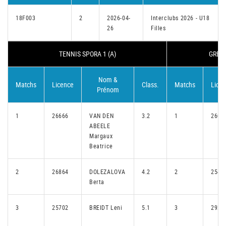
18F003
2
2026-04-
Interclubs 2026 - U18
26
Filles
TENNIS SPORA 1 (A)
GREV
Nom &
Matchs
Licence
Class.
Matchs
Lice
Prénom
1
26666
VAN DEN
3.2
1
2607
ABEELE
Margaux
Beatrice
2
26864
DOLEZALOVA
4.2
2
2541
Berta
3
25702
BREIDT Leni
5.1
3
2921