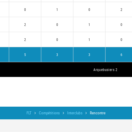
0
1
0
2
2
0
1
0
2
0
1
0
5
3
3
6
Arquebusiers 2
FLT
Compétitions
Interclubs
Rencontre