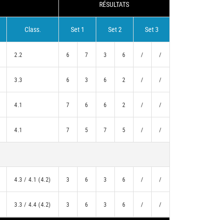
RÉSULTATS
Class.
Set 1
Set 2
Set 3
2.2
6
7
3
6
/
/
3.3
6
3
6
2
/
/
4.1
7
6
6
2
/
/
4.1
7
5
7
5
/
/
4.3 / 4.1 (4.2)
3
6
3
6
/
/
3.3 / 4.4 (4.2)
3
6
3
6
/
/