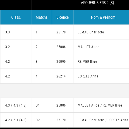
ARQUEBUSIERS 2 (B)
Class.
Matchs
Licence
Nom & Prénom
3.3
1
25170
LEMAL Charlotte
3.2
2
25806
MALLET Alice
4.2
3
26090
REIMER Blue
4.2
4
26214
LORETZ Anna
4.3 / 4.3 (4.3)
D1
25806
MALLET Alice / REIMER Blue
4.2 / 5.1 (4.3)
D2
25170
LEMAL Charlotte / LORETZ Anna