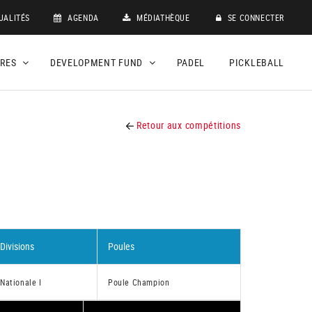
UALITÉS
AGENDA
MÉDIATHÈQUE
SE CONNECTER
DRES
DEVELOPMENT FUND
PADEL
PICKLEBALL
Retour aux compétitions
Divisions
Poules
Nationale I
Poule Champion