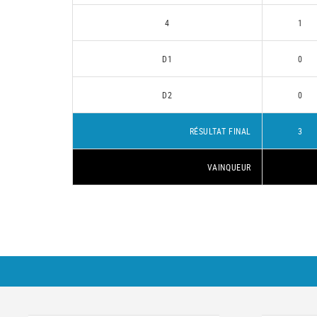
4
1
D1
0
D2
0
RÉSULTAT FINAL
3
VAINQUEUR