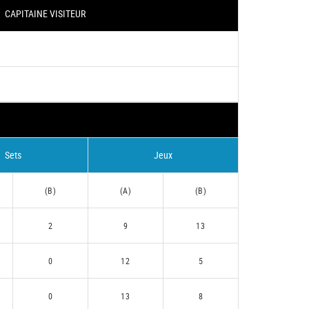
CAPITAINE VISITEUR
Sets
Jeux
(B)
(A)
(B)
2
9
13
0
12
5
0
13
8