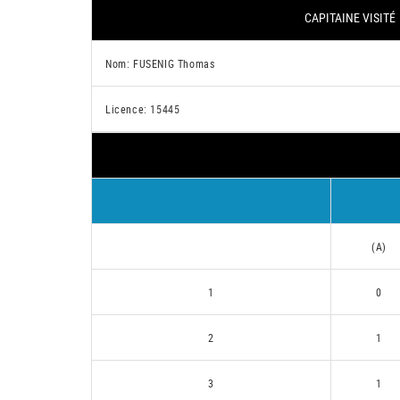
CAPITAINE VISITÉ
Nom: FUSENIG Thomas
Licence: 15445
(A)
1
0
2
1
3
1