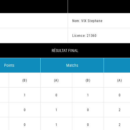
Nom: VIX Stephane
Licence: 21360
RÉSULTAT FINAL
Points
Matchs
(B)
(A)
(B)
(A)
1
0
1
0
0
1
0
2
0
1
0
2