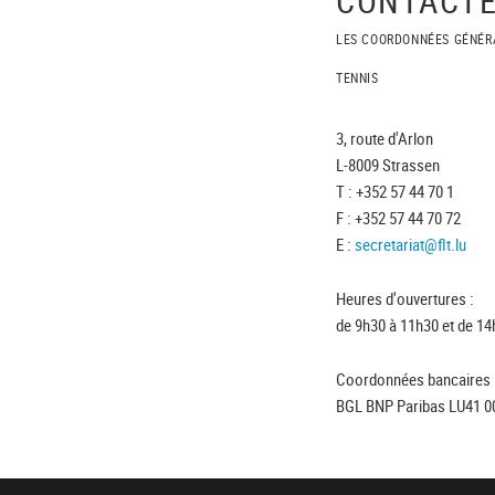
LES COORDONNÉES GÉNÉR
TENNIS
3, route d'Arlon
L-8009 Strassen
T : +352 57 44 70 1
F : +352 57 44 70 72
E :
secretariat@flt.lu
Heures d'ouvertures :
de 9h30 à 11h30 et de 14
Coordonnées bancaires 
BGL BNP Paribas LU41 0