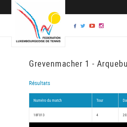
Grevenmacher 1 - Arquebu
Résultats
Numéro du match
Tour
Da
18F013
4
20