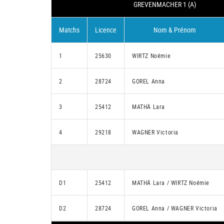
GREVENMACHER 1 (A)
Matchs
Licence
Nom & Prénom
1
25630
WIRTZ Noémie
2
28724
GOREL Anna
3
25412
MATHÄ Lara
4
29218
WAGNER Victoria
D1
25412
MATHÄ Lara / WIRTZ Noémie
D2
28724
GOREL Anna / WAGNER Victoria