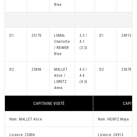
Blue
D1
25170
LEMAL
3.3 /
D1
24913
Charlotte
4.1
/ REIMER
(3.3)
Blue
D2
25806
MALLET
4.3 /
D2
25678
Alice /
4.4
LORETZ
(4.3)
Anna
CAPITAINE VISITÉ
CAPITAI
Nom: MALLET Alice
Nom: HEINTZ Maya
Licence: 25806
Licence: 24913