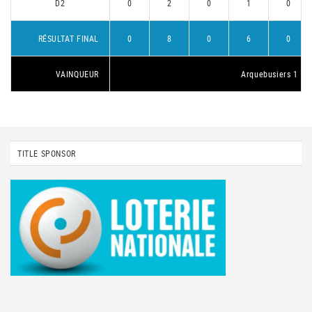
D2
0
2
0
1
0
RÉSULTAT FINAL
0
8
0
6
0
VAINQUEUR
Arquebusiers 1
TITLE SPONSOR