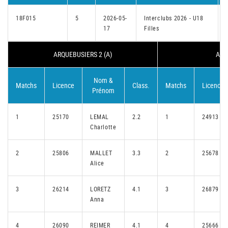
18F015
5
2026-05-
Interclubs 2026 - U18
17
Filles
I
ARQUEBUSIERS 2 (A)
ARQ
Nom &
Matchs
Licence
Class.
Matchs
Licence
Prénom
1
25170
LEMAL
2.2
1
24913
Charlotte
2
25806
MALLET
3.3
2
25678
Alice
3
26214
LORETZ
4.1
3
26879
Anna
4
26090
REIMER
4.1
4
25666