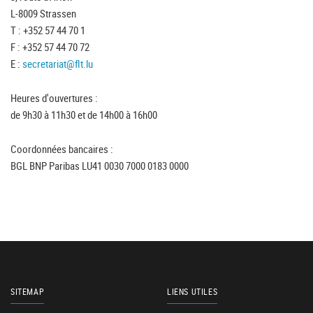
L-8009 Strassen
T : +352 57 44 70 1
F : +352 57 44 70 72
E :
secretariat@flt.lu
Heures d'ouvertures :
de 9h30 à 11h30 et de 14h00 à 16h00
Coordonnées bancaires :
BGL BNP Paribas LU41 0030 7000 0183 0000
SITEMAP
LIENS UTILES