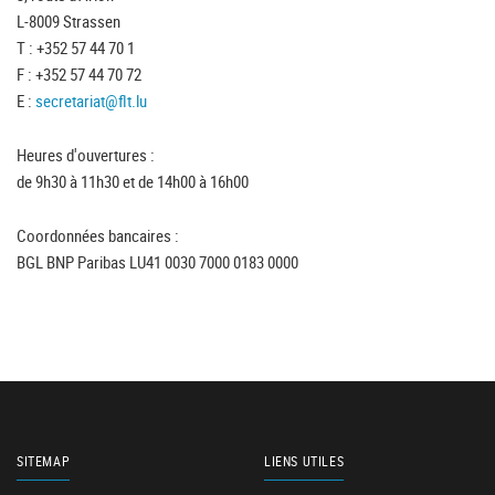
L-8009 Strassen
T : +352 57 44 70 1
F : +352 57 44 70 72
E :
secretariat@flt.lu
Heures d'ouvertures :
de 9h30 à 11h30 et de 14h00 à 16h00
Coordonnées bancaires :
BGL BNP Paribas LU41 0030 7000 0183 0000
SITEMAP
LIENS UTILES