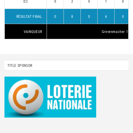
D2
0
2
0
1
0
RÉSULTAT FINAL
0
8
0
6
0
VAINQUEUR
Grevenmacher 1
TITLE SPONSOR