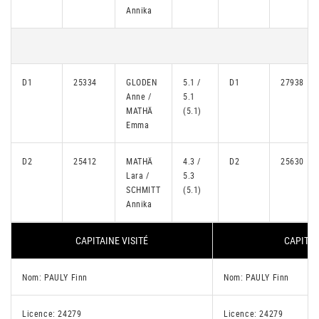
Annika
D1
25334
GLODEN
5.1 /
D1
27938
Anne /
5.1
MATHÄ
(5.1)
Emma
D2
25412
MATHÄ
4.3 /
D2
25630
Lara /
5.3
SCHMITT
(5.1)
Annika
CAPITAINE VISITÉ
CAPITAI
Nom: PAULY Finn
Nom: PAULY Finn
Licence: 24279
Licence: 24279