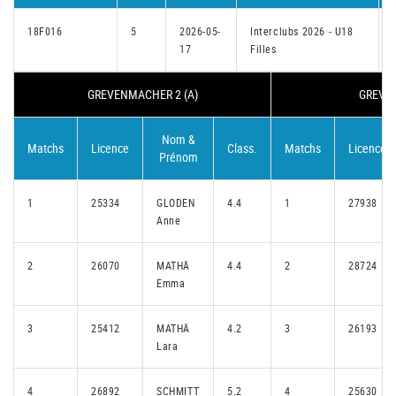
18F016
5
2026-05-
Interclubs 2026 - U18
17
Filles
I
GREVENMACHER 2 (A)
GREVEN
Nom &
Matchs
Licence
Class.
Matchs
Licence
Prénom
1
25334
GLODEN
4.4
1
27938
Anne
2
26070
MATHÄ
4.4
2
28724
Emma
3
25412
MATHÄ
4.2
3
26193
Lara
4
26892
SCHMITT
5.2
4
25630