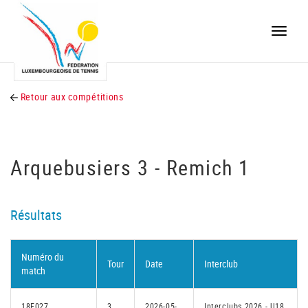
Toggle
naviga
Retour aux compétitions
Arquebusiers 3 - Remich 1
Résultats
Numéro du
Tour
Date
Interclub
match
18F027
3
2026-05-
Interclubs 2026 - U18