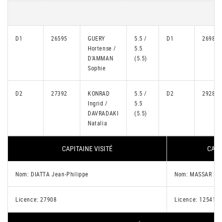
D1
26595
GUERY
5.5 /
D1
26984
Hortense /
5.5
D'AMMAN
(5.5)
Sophie
D2
27392
KONRAD
5.5 /
D2
29283
Ingrid /
5.5
DAVRADAKI
(5.5)
Natalia
CAPITAINE VISITÉ
CAPI
Nom: DIATTA Jean-Philippe
Nom: MASSAR Dan
Licence: 27908
Licence: 12541