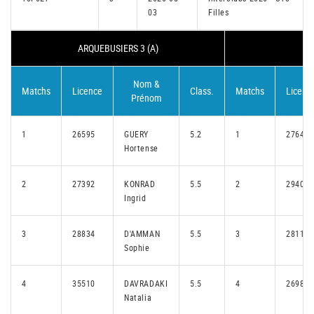
03
Filles
ARQUEBUSIERS 3 (A)
RE
Nom &
Matchs
Licence
Class.
Matchs
Licenc
Prénom
1
26595
GUERY
5.2
1
27640
Hortense
2
27392
KONRAD
5.5
2
29403
Ingrid
3
28834
D'AMMAN
5.5
3
28115
Sophie
4
35510
DAVRADAKI
5.5
4
26984
Natalia