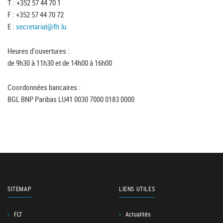
T : +352 57 44 70 1
F : +352 57 44 70 72
E :
secretariat@flt.lu
Heures d'ouvertures :
de 9h30 à 11h30 et de 14h00 à 16h00
Coordonnées bancaires :
BGL BNP Paribas LU41 0030 7000 0183 0000
SITEMAP
LIENS UTILES
FLT
Actualités