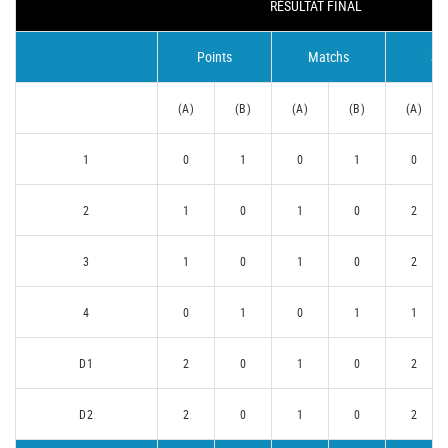
RÉSULTAT FINAL
Points
Matchs
Se
(A)
(B)
(A)
(B)
(A)
1
0
1
0
1
0
2
1
0
1
0
2
3
1
0
1
0
2
4
0
1
0
1
1
D1
2
0
1
0
2
D2
2
0
1
0
2