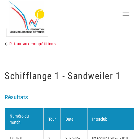
Toggle
naviga
Retour aux compétitions
Schifflange 1 - Sandweiler 1
Résultats
Numéro du
Tour
Date
Interclub
match
18F028
3
2026-05-
Interclubs 2026 - U18