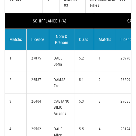
03
Filles
SCHIFFLANGE 1 (A)
SAND
Nom &
Matchs
Licence
Class.
Matchs
Licence
Prénom
1
27875
DALE
5.2
1
25970
Sofia
2
26587
DAMAS
5.1
2
26299
Zoe
3
26404
CAETANO
5.3
3
27685
BILIC
Arianna
4
29502
DALE
5.5
4
28124
Alice