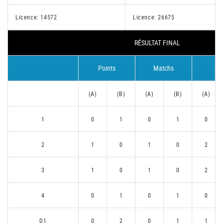
Licence: 14572
Licence: 26675
RÉSULTAT FINAL
Points
Matchs
Se
(A)
(B)
(A)
(B)
(A)
1
0
1
0
1
0
2
1
0
1
0
2
3
1
0
1
0
2
4
0
1
0
1
0
D1
0
2
0
1
1