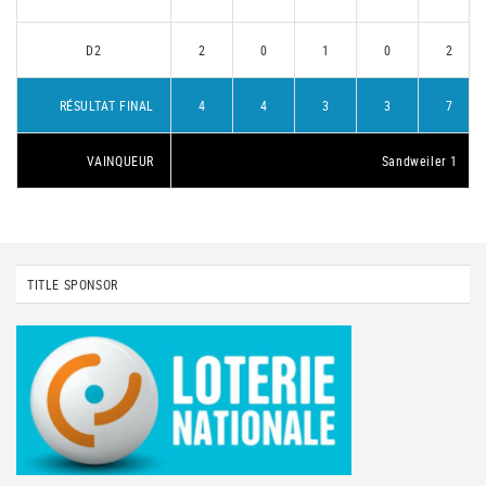
D2
2
0
1
0
2
RÉSULTAT FINAL
4
4
3
3
7
VAINQUEUR
Sandweiler 1
TITLE SPONSOR