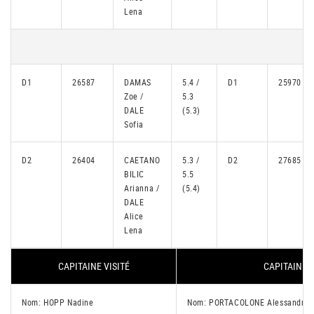
Lena
D1
26587
DAMAS
5.4 /
D1
25970
Zoe /
5.3
DALE
(5.3)
Sofia
D2
26404
CAETANO
5.3 /
D2
27685
BILIC
5.5
Arianna /
(5.4)
DALE
Alice
Lena
CAPITAINE VISITÉ
CAPITAINE V
Nom: HOPP Nadine
Nom: PORTACOLONE Alessandro