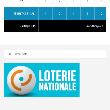
D2
0
2
0
1
0
RÉSULTAT FINAL
1
7
1
5
2
VAINQUEUR
Roodt/Syre 1
TITLE SPONSOR