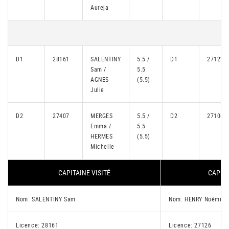
Aureja
D1
28161
SALENTINY
5.5 /
D1
27122
Sam /
5.5
AGNES
(5.5)
Julie
D2
27407
MERGES
5.5 /
D2
27106
Emma /
5.5
HERMES
(5.5)
Michelle
CAPITAINE VISITÉ
CAPITA
Nom: SALENTINY Sam
Nom: HENRY Noémie
Licence: 28161
Licence: 27126