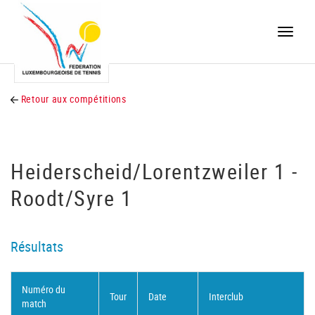
Toggle
naviga
Retour aux compétitions
Heiderscheid/Lorentzweiler 1 -
Roodt/Syre 1
Résultats
Numéro du
Tour
Date
Interclub
match