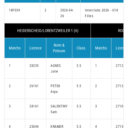
18F039
2
2026-04-
Interclubs 2026 - U18
26
Filles
HEIDERSCHEID/LORENTZWEILER 1 (A)
ROODT
Nom &
Matchs
Licence
Class.
Matchs
Licence
Prénom
1
28255
AGNES
5.5
1
27122
Julie
2
26161
PETEK
5.5
2
27126
Asya
3
28161
SALENTINY
5.5
3
27106
Sam
4
25694
KRAMER
5.5
4
27156