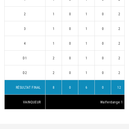
2
1
0
1
0
2
3
1
0
1
0
2
4
1
0
1
0
2
D1
2
0
1
0
2
D2
2
0
1
0
2
RÉSULTAT FINAL
8
0
6
0
12
VAINQUEUR
Walferdange 1