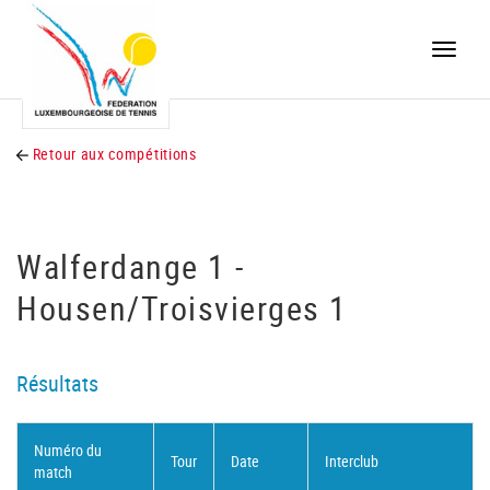
Toggle
naviga
Retour aux compétitions
Walferdange 1 -
Housen/Troisvierges 1
Résultats
Numéro du
Tour
Date
Interclub
match