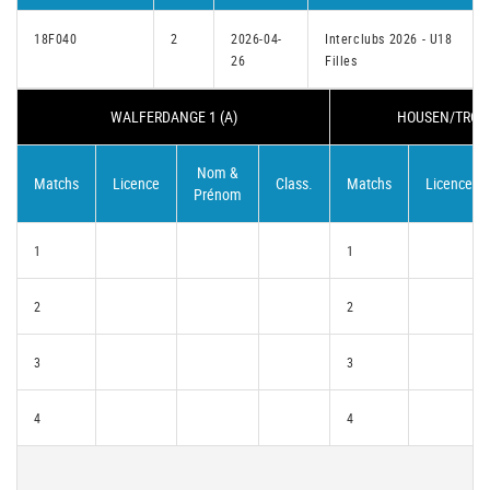
18F040
2
2026-04-
Interclubs 2026 - U18
26
Filles
WALFERDANGE 1 (A)
HOUSEN/TROISV
Nom &
Matchs
Licence
Class.
Matchs
Licence
Prénom
1
1
2
2
3
3
4
4