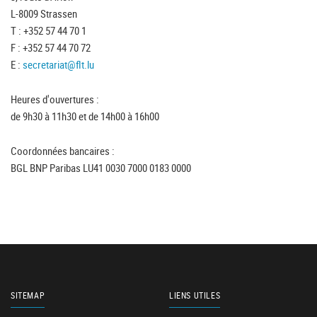
L-8009 Strassen
T : +352 57 44 70 1
F : +352 57 44 70 72
E :
secretariat@flt.lu
Heures d'ouvertures :
de 9h30 à 11h30 et de 14h00 à 16h00
Coordonnées bancaires :
BGL BNP Paribas LU41 0030 7000 0183 0000
SITEMAP
LIENS UTILES