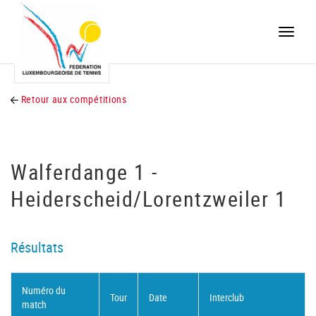
Toggle
naviga
Retour aux compétitions
Walferdange 1 -
Heiderscheid/Lorentzweiler 1
Résultats
Numéro du
Tour
Date
Interclub
match