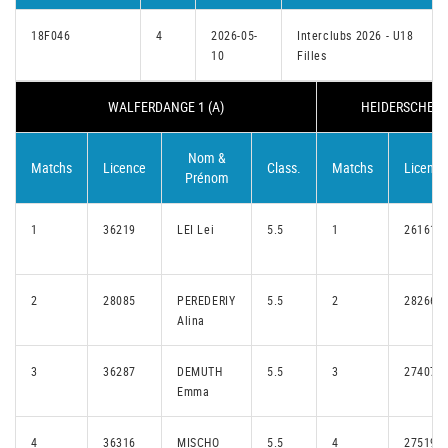
18F046
4
2026-05-
Interclubs 2026 - U18
10
Filles
WALFERDANGE 1 (A)
HEIDERSCHEID/
Nom &
Matchs
Licence
Class.
Matchs
Licence
Prénom
1
36219
LEI Lei
5.5
1
26161
2
28085
PEREDERIY
5.5
2
28266
Alina
3
36287
DEMUTH
5.5
3
27407
Emma
4
36316
MISCHO
5.5
4
27519