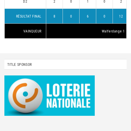
D2
2
0
1
0
2
RÉSULTAT FINAL
8
0
6
0
12
VAINQUEUR
Walferdange 1
TITLE SPONSOR