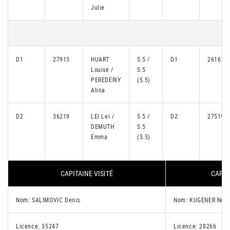
Julie
D1
27915
HUART
5.5 /
D1
26161
Louise /
5.5
PEREDERIY
(5.5)
Alina
D2
36219
LEI Lei /
5.5 /
D2
27519
DEMUTH
5.5
Emma
(5.5)
CAPITAINE VISITÉ
CAPIT
Nom: SALIMOVIC Denis
Nom: KUGENER Nell
Licence: 35247
Licence: 28266