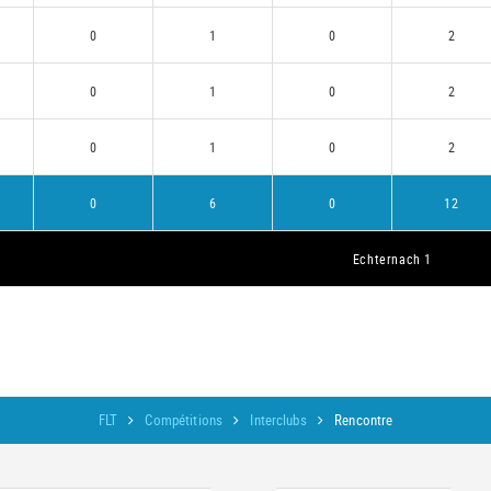
0
1
0
2
0
1
0
2
0
1
0
2
0
6
0
12
Echternach 1
FLT
Compétitions
Interclubs
Rencontre