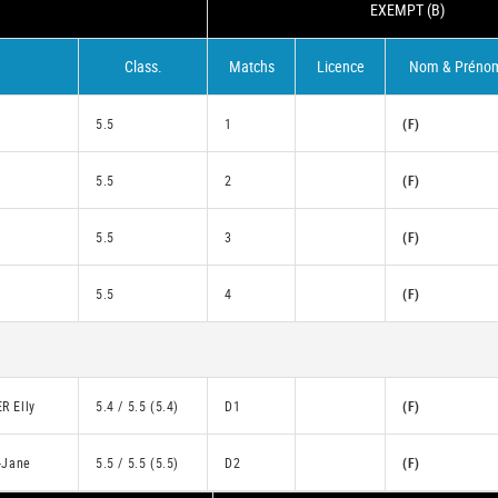
EXEMPT (B)
Class.
Matchs
Licence
Nom & Préno
5.5
1
(F)
5.5
2
(F)
5.5
3
(F)
5.5
4
(F)
R Elly
5.4 / 5.5 (5.4)
D1
(F)
-Jane
5.5 / 5.5 (5.5)
D2
(F)