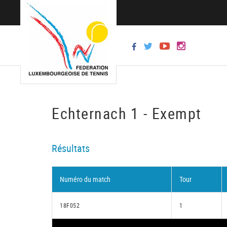
Echternach 1 - Exempt
Résultats
Numéro du match
Tour
18F052
1