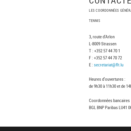
LES COORDONNÉES GÉNÉR
TENNIS
3, route d'Arlon
L-8009 Strassen
T : +352 57 44 70 1
F : +352 57 44 70 72
E :
secretariat@flt.lu
Heures d'ouvertures :
de 9h30 à 11h30 et de 14
Coordonnées bancaires 
BGL BNP Paribas LU41 0