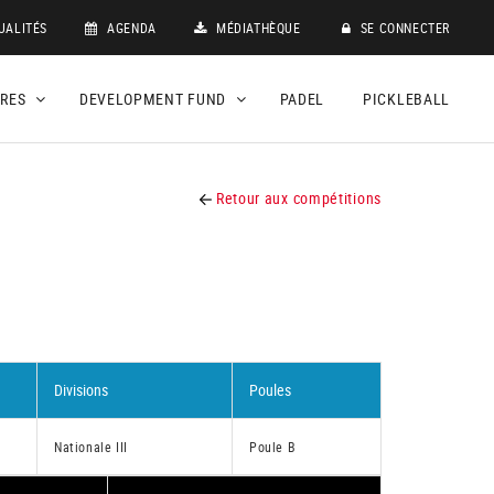
UALITÉS
AGENDA
MÉDIATHÈQUE
SE CONNECTER
DRES
DEVELOPMENT FUND
PADEL
PICKLEBALL
Retour aux compétitions
Divisions
Poules
Nationale III
Poule B