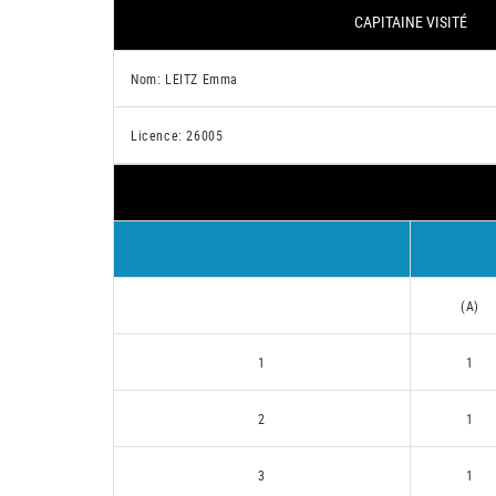
CAPITAINE VISITÉ
Nom: LEITZ Emma
Licence: 26005
(A)
1
1
2
1
3
1