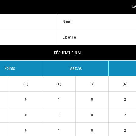
CA
Nom:
Licence:
RÉSULTAT FINAL
Points
Matchs
(B)
(A)
(B)
(A)
0
1
0
2
0
1
0
2
0
1
0
2