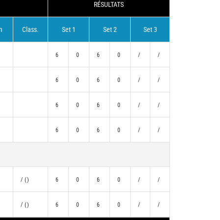
RÉSULTATS
m
Class.
Set 1
Set 2
Set 3
6
0
6
0
/
/
6
0
6
0
/
/
6
0
6
0
/
/
6
0
6
0
/
/
/ ()
6
0
6
0
/
/
/ ()
6
0
6
0
/
/