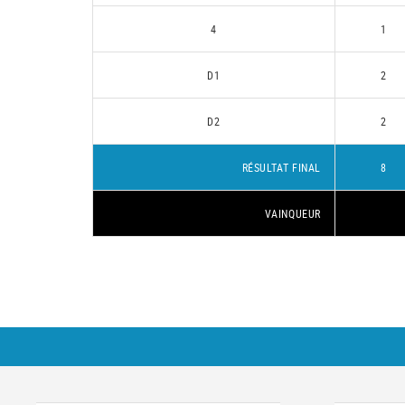
4
1
D1
2
D2
2
RÉSULTAT FINAL
8
VAINQUEUR