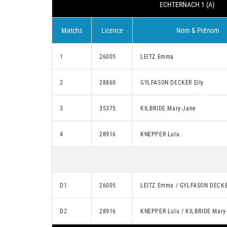
ECHTERNACH 1 (A)
Matchs
Licence
Nom & Prénom
1
26005
LEITZ Emma
2
28860
GYLFASON DECKER Elly
3
35375
KILBRIDE Mary-Jane
4
28916
KNEPPER Lulu
D1
26005
LEITZ Emma / GYLFASON DECKE
D2
28916
KNEPPER Lulu / KILBRIDE Mary