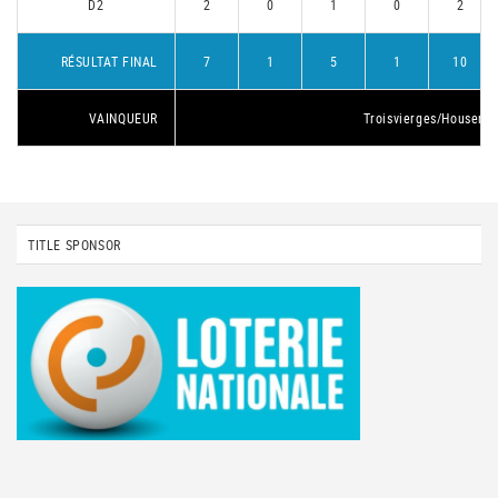
D2
2
0
1
0
2
RÉSULTAT FINAL
7
1
5
1
10
VAINQUEUR
Troisvierges/Housen 1
TITLE SPONSOR