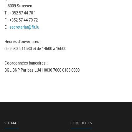
L-8009 Strassen
T : +352 57 44 70 1
F : +352 57 44 70 72
E :
secretariat@flt.lu
Heures d'ouvertures :
de 9h30 à 11h30 et de 14h00 à 16h00
Coordonnées bancaires :
BGL BNP Paribas LU41 0030 7000 0183 0000
SITEMAP
LIENS UTILES