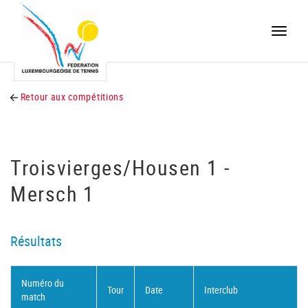
Toggle
naviga
Retour aux compétitions
Troisvierges/Housen 1 -
Mersch 1
Résultats
Numéro du
Tour
Date
Interclub
match