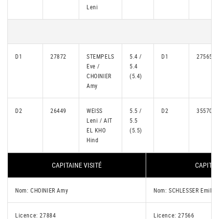
Leni
D1
27872
STEMPELS
5.4 /
D1
27565
Eve /
5.4
CHOINIER
(5.4)
Amy
D2
26449
WEISS
5.5 /
D2
35570
Leni / AIT
5.5
EL KHO
(5.5)
Hind
CAPITAINE VISITÉ
CAPITAI
Nom: CHOINIER Amy
Nom: SCHLESSER Emily
Licence: 27884
Licence: 27566