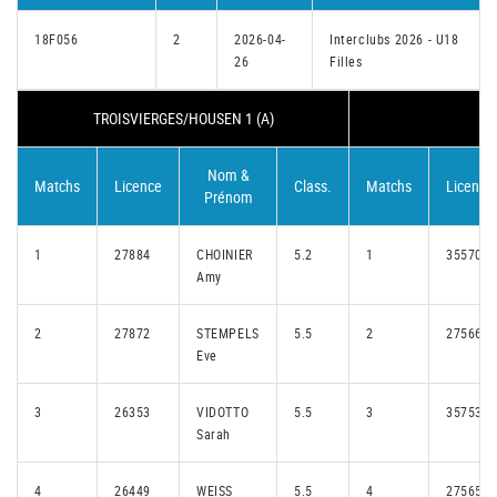
18F056
2
2026-04-
Interclubs 2026 - U18
26
Filles
TROISVIERGES/HOUSEN 1 (A)
ME
Nom &
Matchs
Licence
Class.
Matchs
Licence
Prénom
1
27884
CHOINIER
5.2
1
35570
Amy
2
27872
STEMPELS
5.5
2
27566
Eve
3
26353
VIDOTTO
5.5
3
35753
Sarah
4
26449
WEISS
5.5
4
27565