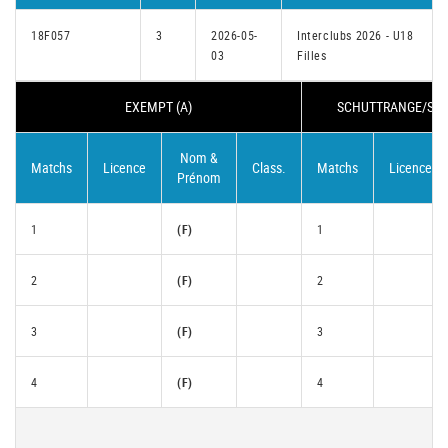
18F057
3
2026-05-
Interclubs 2026 - U18
03
Filles
EXEMPT (A)
SCHUTTRANGE/SENN
Nom &
Matchs
Licence
Class.
Matchs
Licence
Prénom
1
(F)
1
2
(F)
2
3
(F)
3
4
(F)
4