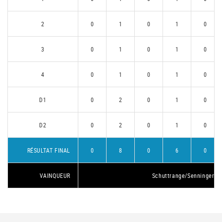
2
0
1
0
1
0
3
0
1
0
1
0
4
0
1
0
1
0
D1
0
2
0
1
0
D2
0
2
0
1
0
RÉSULTAT FINAL
0
8
0
6
0
VAINQUEUR
Schuttrange/Senningerbe