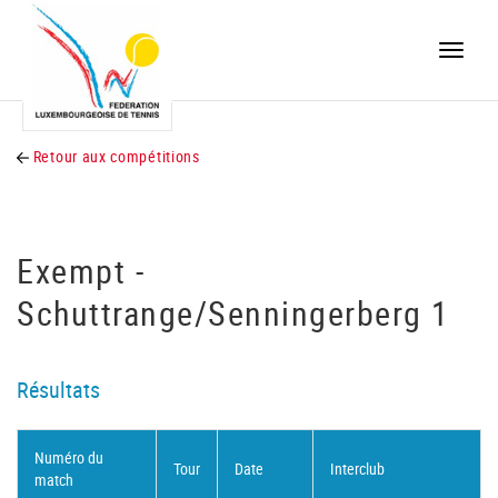
Toggle
naviga
Retour aux compétitions
Exempt -
Schuttrange/Senningerberg 1
Résultats
Numéro du
Tour
Date
Interclub
match