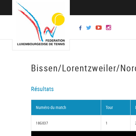
Bissen/Lorentzweiler/Nord
Résultats
Numéro du match
Tour
18G037
1