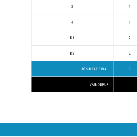
3
1
4
1
D1
2
D2
2
RÉSULTAT FINAL
8
VAINQUEUR