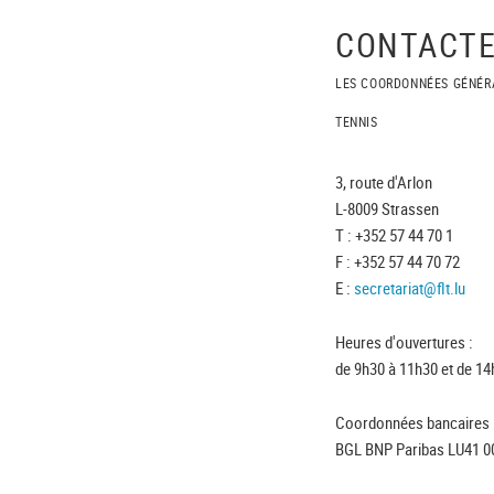
CONTACTE
LES COORDONNÉES GÉNÉR
TENNIS
3, route d'Arlon
L-8009 Strassen
T : +352 57 44 70 1
F : +352 57 44 70 72
E :
secretariat@flt.lu
Heures d'ouvertures :
de 9h30 à 11h30 et de 14
Coordonnées bancaires 
BGL BNP Paribas LU41 0