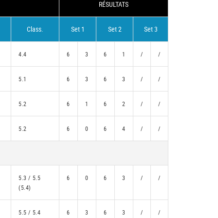
RÉSULTATS
Class.
Set 1
Set 2
Set 3
4.4
6
3
6
1
/
/
5.1
6
3
6
3
/
/
5.2
6
1
6
2
/
/
5.2
6
0
6
4
/
/
5.3 / 5.5
6
0
6
3
/
/
(5.4)
5.5 / 5.4
6
3
6
3
/
/