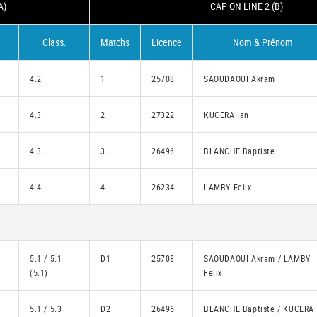
A)
CAP ON LINE 2 (B)
Class.
Matchs
Licence
Nom & Prénom
4.2
1
25708
SAOUDAOUI Akram
4.3
2
27322
KUCERA Ian
4.3
3
26496
BLANCHE Baptiste
4.4
4
26234
LAMBY Felix
5.1 / 5.1
D1
25708
SAOUDAOUI Akram / LAMBY
(5.1)
Felix
5.1 / 5.3
D2
26496
BLANCHE Baptiste / KUCERA