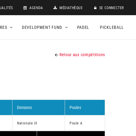
UALITÉS
AGENDA
MÉDIATHÈQUE
SE CONNECTER
DRES
DEVELOPMENT FUND
PADEL
PICKLEBALL
Retour aux compétitions
Divisions
Poules
Nationale III
Poule A