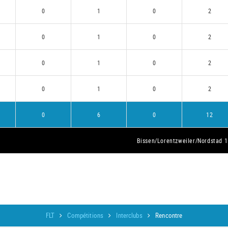
0
1
0
2
0
1
0
2
0
1
0
2
0
1
0
2
0
6
0
12
Bissen/Lorentzweiler/Nordstad 1
FLT
Compétitions
Interclubs
Rencontre