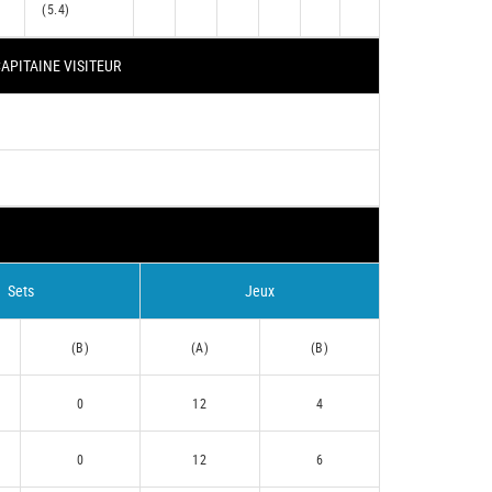
(5.4)
APITAINE VISITEUR
Sets
Jeux
(B)
(A)
(B)
0
12
4
0
12
6