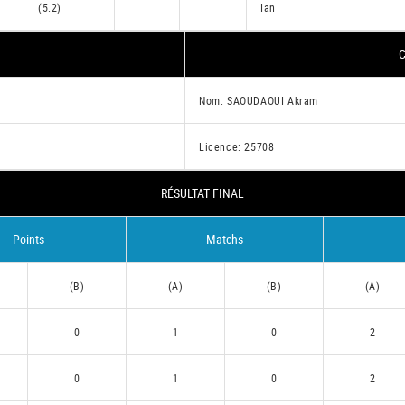
(5.2)
Ian
C
Nom: SAOUDAOUI Akram
Licence: 25708
RÉSULTAT FINAL
Points
Matchs
(B)
(A)
(B)
(A)
0
1
0
2
0
1
0
2