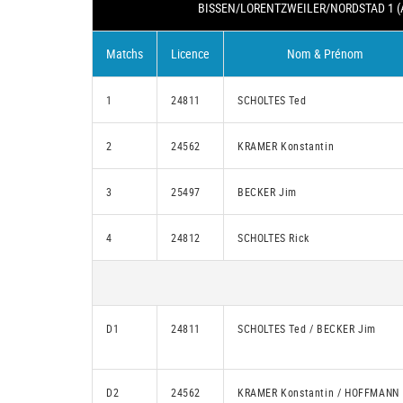
BISSEN/LORENTZWEILER/NORDSTAD 1 (
Matchs
Licence
Nom & Prénom
1
24811
SCHOLTES Ted
2
24562
KRAMER Konstantin
3
25497
BECKER Jim
4
24812
SCHOLTES Rick
D1
24811
SCHOLTES Ted / BECKER Jim
D2
24562
KRAMER Konstantin / HOFFMANN