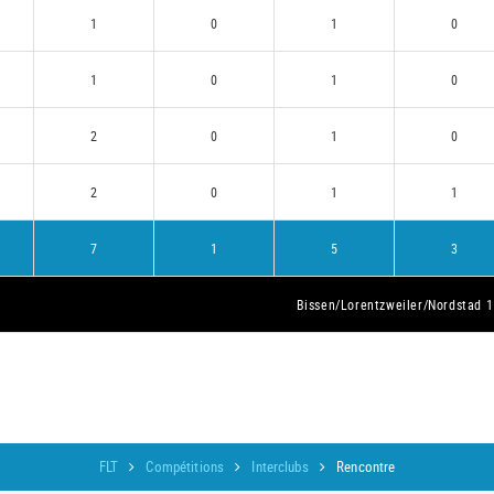
1
0
1
0
1
0
1
0
2
0
1
0
2
0
1
1
7
1
5
3
Bissen/Lorentzweiler/Nordstad 1
FLT
Compétitions
Interclubs
Rencontre