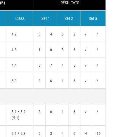
(B)
RÉSULTATS
Class.
Set 1
Set 2
Set 3
4.2
6
4
6
2
/
/
4.3
1
6
3
6
/
/
4.4
5
7
4
6
/
/
5.3
3
6
1
6
/
/
5.1 / 5.2
3
6
1
6
/
/
(5.1)
5.1 / 5.3
6
3
4
6
4
10