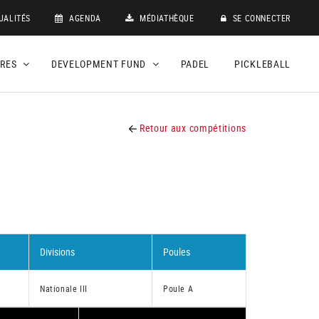
UALITÉS
AGENDA
MÉDIATHÈQUE
SE CONNECTER
DRES
DEVELOPMENT FUND
PADEL
PICKLEBALL
Retour aux compétitions
Divisions
Poules
Nationale III
Poule A