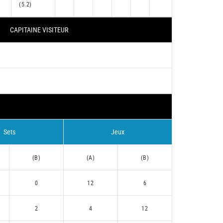
(5.2)
CAPITAINE VISITEUR
Sets
Jeux
(B)
(A)
(B)
0
12
6
2
4
12