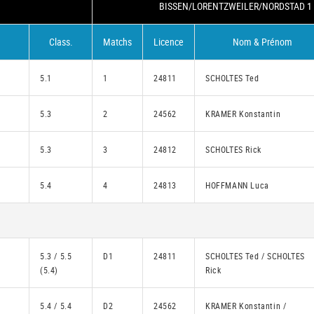
BISSEN/LORENTZWEILER/NORDSTAD 1 
Class.
Matchs
Licence
Nom & Prénom
5.1
1
24811
SCHOLTES Ted
5.3
2
24562
KRAMER Konstantin
5.3
3
24812
SCHOLTES Rick
5.4
4
24813
HOFFMANN Luca
5.3 / 5.5
D1
24811
SCHOLTES Ted / SCHOLTES
(5.4)
Rick
5.4 / 5.4
D2
24562
KRAMER Konstantin /