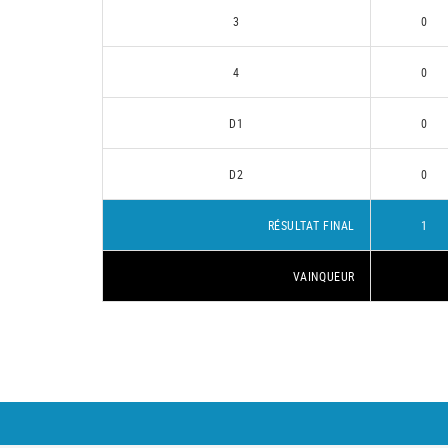
3
0
4
0
D1
0
D2
0
RÉSULTAT FINAL
1
VAINQUEUR