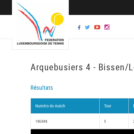
Arquebusiers 4 - Bissen/
Résultats
Numéro du match
Tour
18G048
5