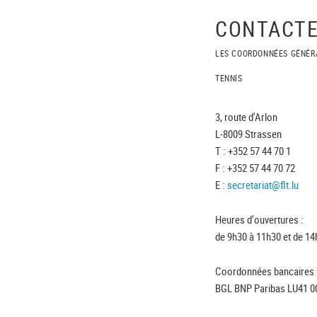
CONTACTE
LES COORDONNÉES GÉNÉR
TENNIS
3, route d'Arlon
L-8009 Strassen
T : +352 57 44 70 1
F : +352 57 44 70 72
E :
secretariat@flt.lu
Heures d'ouvertures :
de 9h30 à 11h30 et de 14
Coordonnées bancaires 
BGL BNP Paribas LU41 0