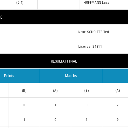
(5.4)
HOFFMANN Luca
TÉ
Nom: SCHOLTES Ted
Licence: 24811
RÉSULTAT FINAL
Points
Matchs
(B)
(A)
(B)
(A)
0
1
0
2
1
0
1
0