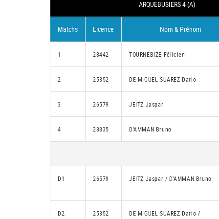
ARQUEBUSIERS 4 (A)
Matchs
Licence
Nom & Prénom
1
28442
TOURNEBIZE Félicien
2
25352
DE MIGUEL SUAREZ Dario
3
26579
JEITZ Jaspar
4
28835
D'AMMAN Bruno
D1
26579
JEITZ Jaspar / D'AMMAN Bruno
D2
25352
DE MIGUEL SUAREZ Dario /