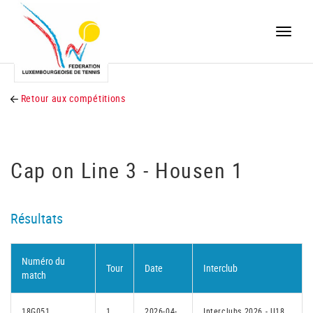
Toggle
naviga
Retour aux compétitions
Cap on Line 3 - Housen 1
Résultats
Numéro du
Tour
Date
Interclub
match
18G051
1
2026-04-
Interclubs 2026 - U18