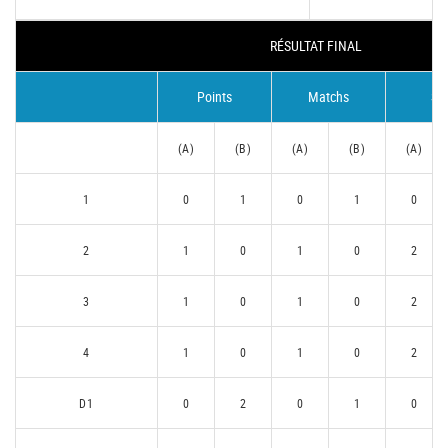
RÉSULTAT FINAL
Points
Matchs
Se
(A)
(B)
(A)
(B)
(A)
1
0
1
0
1
0
2
1
0
1
0
2
3
1
0
1
0
2
4
1
0
1
0
2
D1
0
2
0
1
0