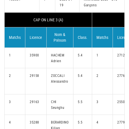
19
Garçons
CAP ON LINE 3 (A)
Nom &
Matchs
Licence
Class.
Matchs
Licenc
Prénom
1
35900
HACHEM
5.4
1
27123
Adrien
2
29158
ZOCCALI
5.4
2
27762
Alessandro
3
29163
CHI
5.5
3
25502
Seunghu
4
35288
BERARDINO
5.5
4
27794
Kilian