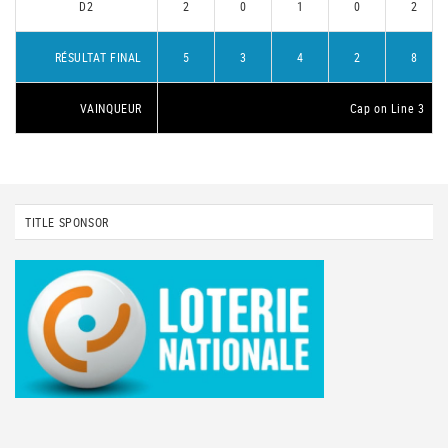
D2
2
0
1
0
2
RÉSULTAT FINAL
5
3
4
2
8
VAINQUEUR
Cap on Line 3
TITLE SPONSOR