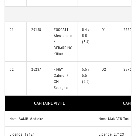
D1
29158
ZOCCALI
5.4 /
D1
25502
Alessandro
5.5
/
(5.4)
BERARDINO
Kilian
D2
26237
FIHEY
5.5 /
D2
27762
Gabriel /
5.5
CHI
(5.5)
Seunghu
CAPITAINE VISITÉ
CAPITA
Nom: SAMB Madicke
Nom: MANGEN Tun
Licence: 19124
Licence: 27123