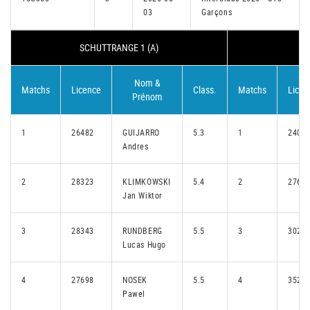
03
Garçons
SCHUTTRANGE 1 (A)
H
Nom &
Matchs
Licence
Class.
Matchs
Licen
Prénom
1
26482
GUIJARRO
5.3
1
2407
Andres
2
28323
KLIMKOWSKI
5.4
2
2761
Jan Wiktor
3
28343
RUNDBERG
5.5
3
3026
Lucas Hugo
4
27698
NOSEK
5.5
4
3529
Pawel