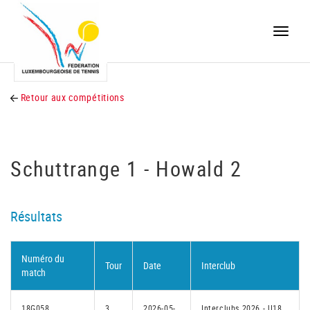
Toggle
naviga
Retour aux compétitions
Schuttrange 1 - Howald 2
Résultats
Numéro du
Tour
Date
Interclub
match
18G058
3
2026-05-
Interclubs 2026 - U18