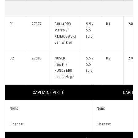
D1
27972
GUIJARRO
5.5 /
D1
2407
Marco /
5.5
KLIMKOWSKI
(5.5)
Jan Wiktor
D2
27698
NOSEK
5.5 /
D2
2761
Pawel /
5.5
RUNDBERG
(5.5)
Lucas Hugo
CAPITAINE VISITÉ
CAPITAI
Nom:
Nom:
Licence:
Licence: