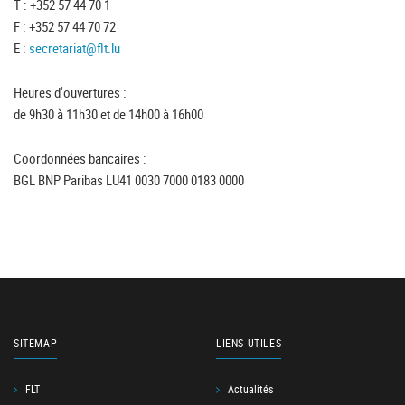
T : +352 57 44 70 1
F : +352 57 44 70 72
E :
secretariat@flt.lu
Heures d'ouvertures :
de 9h30 à 11h30 et de 14h00 à 16h00
Coordonnées bancaires :
BGL BNP Paribas LU41 0030 7000 0183 0000
SITEMAP
LIENS UTILES
FLT
Actualités