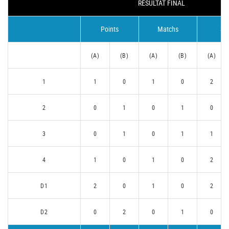
RÉSULTAT FINAL
Points
Matchs
Se
(A)
(B)
(A)
(B)
(A)
1
1
0
1
0
2
2
0
1
0
1
0
3
0
1
0
1
1
4
1
0
1
0
2
D1
2
0
1
0
2
D2
0
2
0
1
0