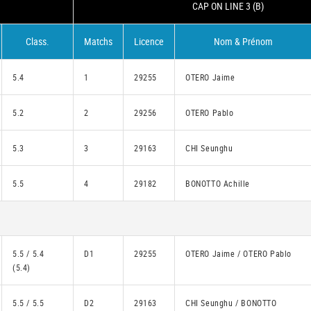
CAP ON LINE 3 (B)
Class.
Matchs
Licence
Nom & Prénom
5.4
1
29255
OTERO Jaime
5.2
2
29256
OTERO Pablo
5.3
3
29163
CHI Seunghu
5.5
4
29182
BONOTTO Achille
5.5 / 5.4
D1
29255
OTERO Jaime / OTERO Pablo
(5.4)
5.5 / 5.5
D2
29163
CHI Seunghu / BONOTTO