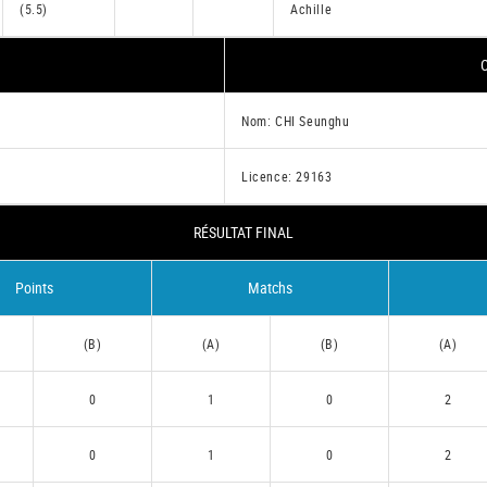
(5.5)
Achille
C
Nom: CHI Seunghu
Licence: 29163
RÉSULTAT FINAL
Points
Matchs
(B)
(A)
(B)
(A)
0
1
0
2
0
1
0
2