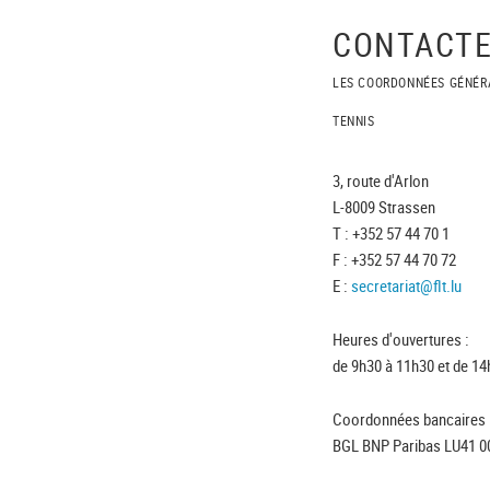
CONTACTE
LES COORDONNÉES GÉNÉR
TENNIS
3, route d'Arlon
L-8009 Strassen
T : +352 57 44 70 1
F : +352 57 44 70 72
E :
secretariat@flt.lu
Heures d'ouvertures :
de 9h30 à 11h30 et de 14
Coordonnées bancaires 
BGL BNP Paribas LU41 0