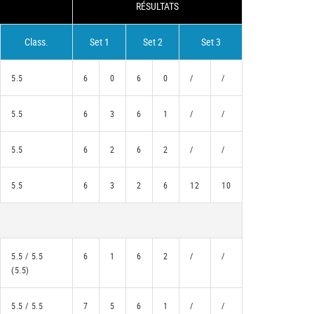
RÉSULTATS
Class.
Set 1
Set 2
Set 3
5.5
6
0
6
0
/
/
5.5
6
3
6
1
/
/
5.5
6
2
6
2
/
/
5.5
6
3
2
6
12
10
5.5 / 5.5
6
1
6
2
/
/
(5.5)
5.5 / 5.5
7
5
6
1
/
/