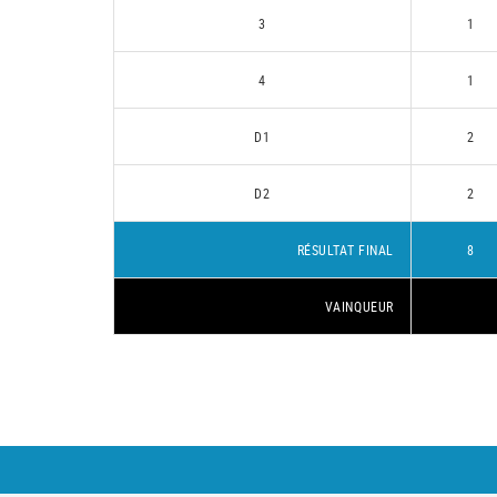
3
1
4
1
D1
2
D2
2
RÉSULTAT FINAL
8
VAINQUEUR