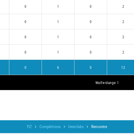
0
1
0
2
0
1
0
2
0
1
0
2
0
1
0
2
0
6
0
12
Walferdange 1
FLT
Compétitions
Interclubs
Rencontre