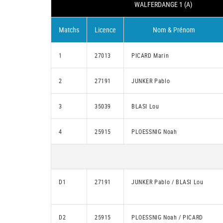
WALFERDANGE 1 (A)
Matchs
Licence
Nom & Prénom
1
27013
PICARD Marin
2
27191
JUNKER Pablo
3
35039
BLASI Lou
4
25915
PLOESSNIG Noah
D1
27191
JUNKER Pablo / BLASI Lou
D2
25915
PLOESSNIG Noah / PICARD