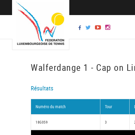
Walferdange 1 - Cap on Li
Résultats
Numéro du match
Tour
18G059
3