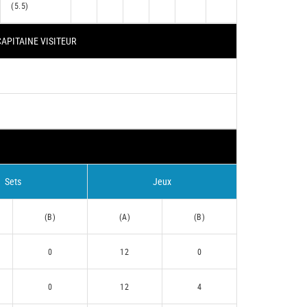
(5.5)
APITAINE VISITEUR
Sets
Jeux
(B)
(A)
(B)
0
12
0
0
12
4