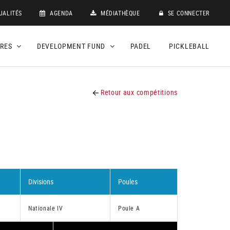
UALITÉS
AGENDA
MÉDIATHÈQUE
SE CONNECTER
DRES
DEVELOPMENT FUND
PADEL
PICKLEBALL
Retour aux compétitions
Divisions
Poules
Nationale IV
Poule A