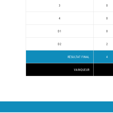
3
0
4
0
D1
0
D2
2
RÉSULTAT FINAL
4
VAINQUEUR