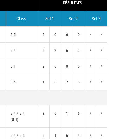
RÉSULTATS
Class.
Set 1
Set 2
Set 3
5.5
6
0
6
0
/
/
5.4
6
2
6
2
/
/
5.1
2
6
0
6
/
/
5.4
1
6
2
6
/
/
5.4 / 5.4
3
6
1
6
/
/
(5.4)
5.4 / 5.5
6
1
6
4
/
/