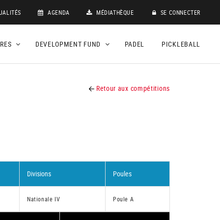
UALITÉS
AGENDA
MÉDIATHÈQUE
SE CONNECTER
DRES
DEVELOPMENT FUND
PADEL
PICKLEBALL
Retour aux compétitions
Divisions
Poules
Nationale IV
Poule A