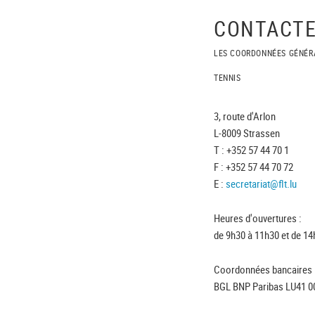
CONTACTE
LES COORDONNÉES GÉNÉR
TENNIS
3, route d'Arlon
L-8009 Strassen
T : +352 57 44 70 1
F : +352 57 44 70 72
E :
secretariat@flt.lu
Heures d'ouvertures :
de 9h30 à 11h30 et de 14
Coordonnées bancaires 
BGL BNP Paribas LU41 0