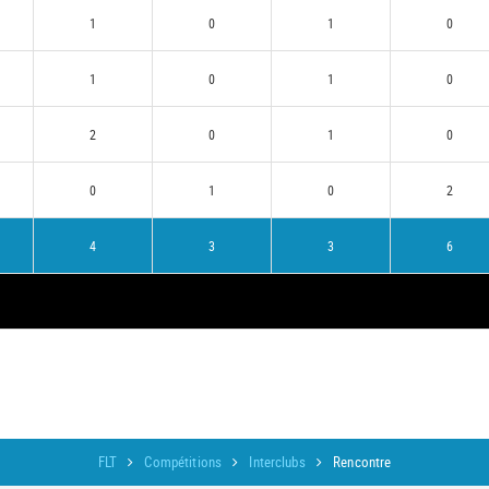
1
0
1
0
1
0
1
0
2
0
1
0
0
1
0
2
4
3
3
6
FLT
Compétitions
Interclubs
Rencontre