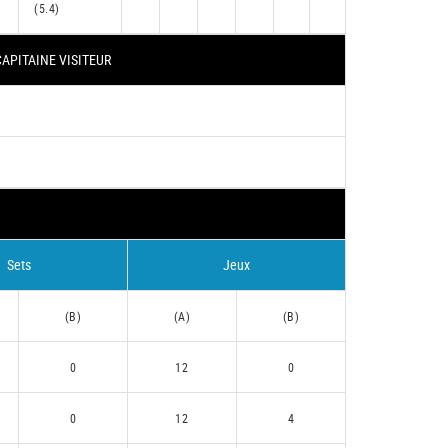
(5.4)
APITAINE VISITEUR
Sets
Jeux
(B)
(A)
(B)
0
12
0
0
12
4