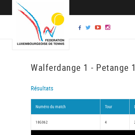
Walferdange 1 - Petange 
Résultats
Numéro du match
Tour
18G062
4