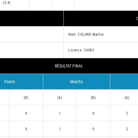
(5.4)
C
Nom: COLARD Mathis
Licence: 24085
RÉSULTAT FINAL
Points
Matchs
(B)
(A)
(B)
(A)
0
1
0
2
0
1
0
2