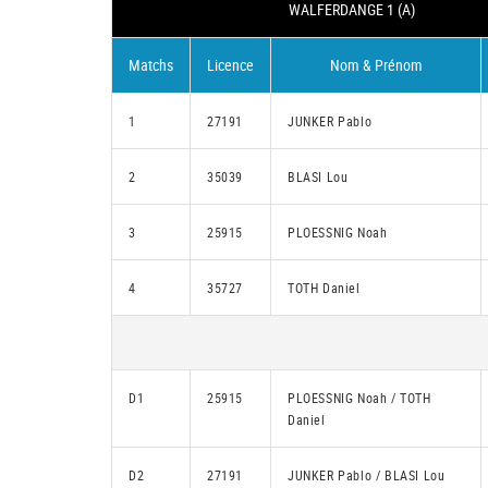
WALFERDANGE 1 (A)
Matchs
Licence
Nom & Prénom
1
27191
JUNKER Pablo
2
35039
BLASI Lou
3
25915
PLOESSNIG Noah
4
35727
TOTH Daniel
D1
25915
PLOESSNIG Noah / TOTH
Daniel
D2
27191
JUNKER Pablo / BLASI Lou