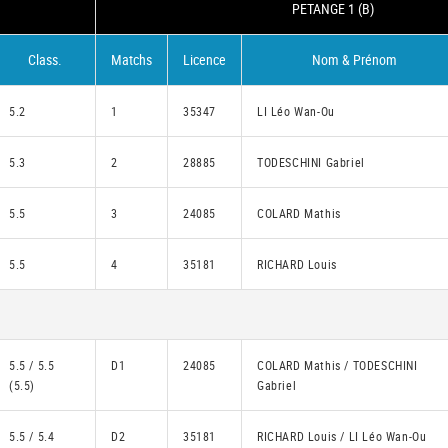
PETANGE 1 (B)
Class.
Matchs
Licence
Nom & Prénom
5.2
1
35347
LI Léo Wan-Ou
5.3
2
28885
TODESCHINI Gabriel
5.5
3
24085
COLARD Mathis
5.5
4
35181
RICHARD Louis
5.5 / 5.5
D1
24085
COLARD Mathis / TODESCHINI
(5.5)
Gabriel
5.5 / 5.4
D2
35181
RICHARD Louis / LI Léo Wan-Ou