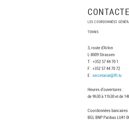
CONTACTE
LES COORDONNÉES GÉNÉR
TENNIS
3, route d'Arlon
L-8009 Strassen
T : +352 57 44 70 1
F : +352 57 44 70 72
E :
secretariat@flt.lu
Heures d'ouvertures :
de 9h30 à 11h30 et de 14
Coordonnées bancaires 
BGL BNP Paribas LU41 0