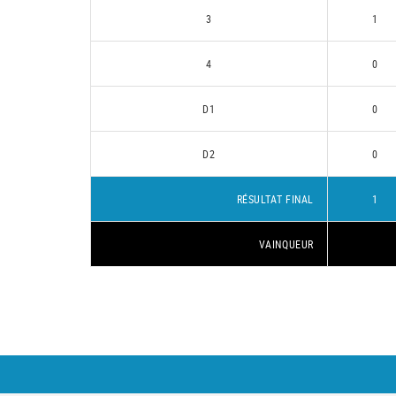
3
1
4
0
D1
0
D2
0
RÉSULTAT FINAL
1
VAINQUEUR