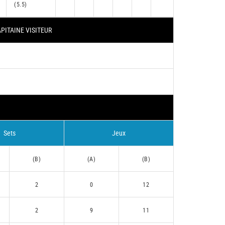
(5.5)
PITAINE VISITEUR
Sets
Jeux
(B)
(A)
(B)
2
0
12
2
9
11