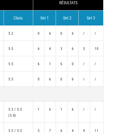
RÉSULTATS
Class.
Set 1
Set 2
Set 3
5.2
0
6
0
6
/
/
5.5
6
4
3
6
5
10
5.5
6
1
6
0
/
/
5.5
0
6
0
6
/
/
5.3 / 5.5
1
6
1
6
/
/
(5.4)
5.5 / 5.5
5
7
6
4
9
11