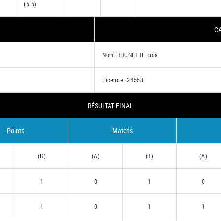
(5.5)
CA
Nom: BRUNETTI Luca
Licence: 24553
RÉSULTAT FINAL
Points
Matchs
(B)
(A)
(B)
(A)
1
0
1
0
1
0
1
1