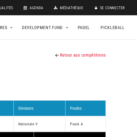
UALITÉS
AGENDA
MÉDIATHÈQUE
SE CONNECTER
DRES
DEVELOPMENT FUND
PADEL
PICKLEBALL
Retour aux compétitions
Divisions
Poules
Nationale V
Poule A