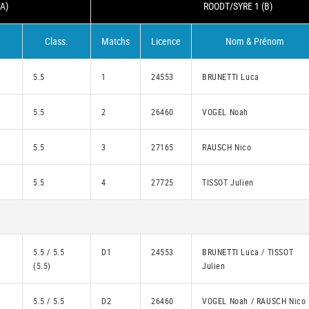
A)
ROODT/SYRE 1 (B)
Class.
Matchs
Licence
Nom & Prénom
5.5
1
24553
BRUNETTI Luca
5.5
2
26460
VOGEL Noah
5.5
3
27165
RAUSCH Nico
5.5
4
27725
TISSOT Julien
5.5 / 5.5
D1
24553
BRUNETTI Luca / TISSOT
(5.5)
Julien
5.5 / 5.5
D2
26460
VOGEL Noah / RAUSCH Nico