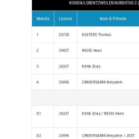
BISSEN/LORENTZWEILER/NORDSTAD 2 (
Matchs
Licence
Nom & Prénom
1
25720
KUSTERS Thomas
2
29427
WEISS Henri
3
26327
KIIHA Elias
4
25496
CRNOVRSANIN Benjamin
D1
26327
KIIHA Elias / WEISS Henri
D2
25496
CRNOVRSANIN Benjamin / JOST