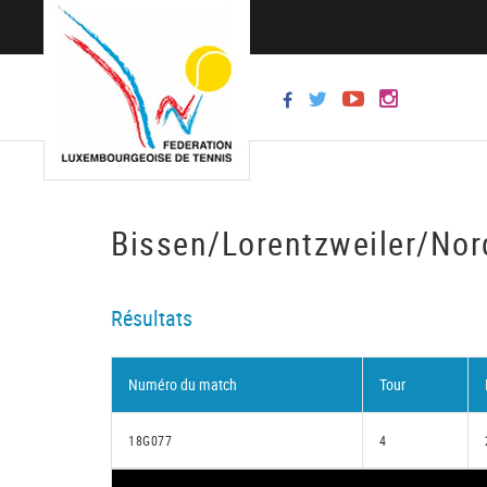
Bissen/Lorentzweiler/Nor
Résultats
Numéro du match
Tour
18G077
4