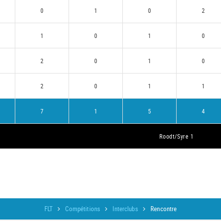
0
1
0
2
1
0
1
0
2
0
1
0
2
0
1
1
7
1
5
4
Roodt/Syre 1
FLT
Compétitions
Interclubs
Rencontre