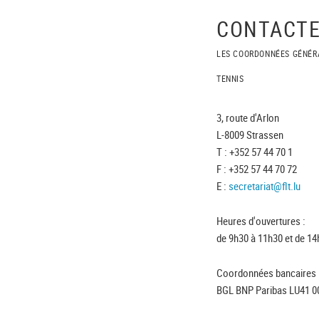
CONTACTE
LES COORDONNÉES GÉNÉR
TENNIS
3, route d'Arlon
L-8009 Strassen
T : +352 57 44 70 1
F : +352 57 44 70 72
E :
secretariat@flt.lu
Heures d'ouvertures :
de 9h30 à 11h30 et de 14
Coordonnées bancaires 
BGL BNP Paribas LU41 0