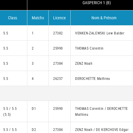
GASPERICH 1 (B)
Class.
Matchs
Licence
Nom & Prénom
5.5
1
27382
VENKEN-ZALEWSKI Lew Balder
5.5
2
25990
THOMAS Corentin
5.5
3
27384
ZENZ Noah
5.5
4
26257
DEROCHETTE Mathieu
5.5 / 5.5
D1
25990
THOMAS Corentin / DEROCHETTE
(5.5)
Mathieu
5.5 / 5.5
D2
27384
ZENZ Noah / DE KERCHOVE Edgar