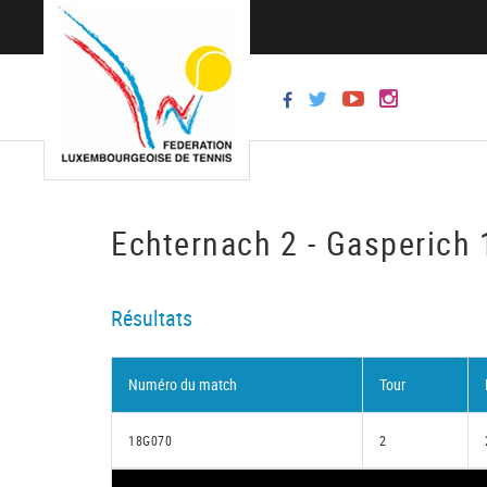
Echternach 2 - Gasperich 
Résultats
Numéro du match
Tour
18G070
2