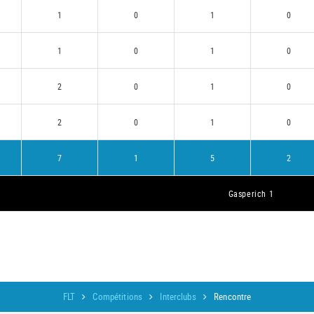
1
0
1
0
1
0
1
0
2
0
1
0
2
0
1
0
7
1
5
2
Gasperich 1
FLT
Compétitions
Interclubs
Rencontre