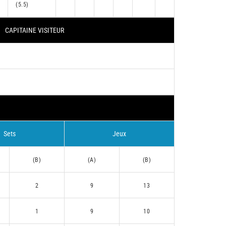
(5.5)
CAPITAINE VISITEUR
Sets
Jeux
(B)
(A)
(B)
2
9
13
1
9
10