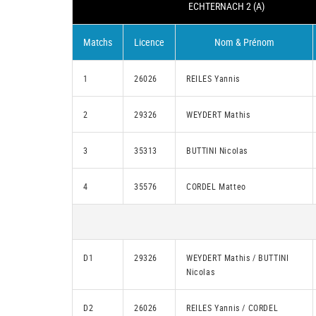
ECHTERNACH 2 (A)
Matchs
Licence
Nom & Prénom
1
26026
REILES Yannis
2
29326
WEYDERT Mathis
3
35313
BUTTINI Nicolas
4
35576
CORDEL Matteo
D1
29326
WEYDERT Mathis / BUTTINI
Nicolas
D2
26026
REILES Yannis / CORDEL