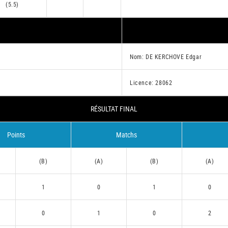
(5.5)
Nom: DE KERCHOVE Edgar
Licence: 28062
RÉSULTAT FINAL
Points
Matchs
(B)
(A)
(B)
(A)
1
0
1
0
0
1
0
2