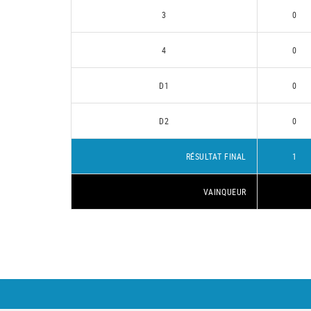
3
0
4
0
D1
0
D2
0
RÉSULTAT FINAL
1
VAINQUEUR