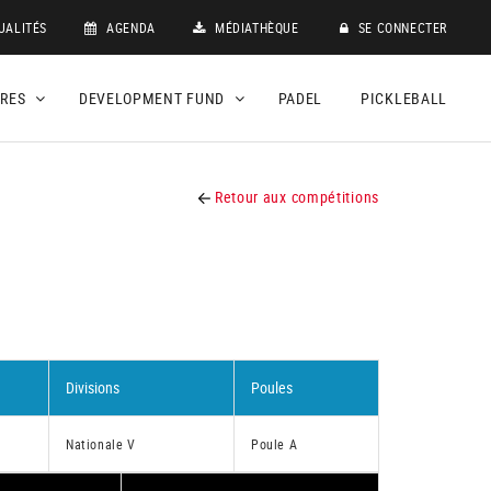
UALITÉS
AGENDA
MÉDIATHÈQUE
SE CONNECTER
DRES
DEVELOPMENT FUND
PADEL
PICKLEBALL
Retour aux compétitions
Divisions
Poules
Nationale V
Poule A