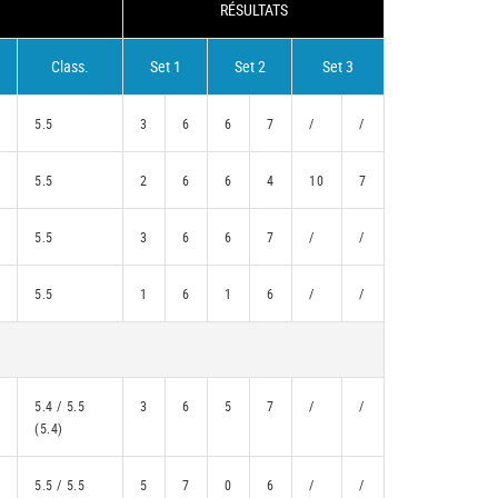
RÉSULTATS
Class.
Set 1
Set 2
Set 3
5.5
3
6
6
7
/
/
5.5
2
6
6
4
10
7
5.5
3
6
6
7
/
/
5.5
1
6
1
6
/
/
5.4 / 5.5
3
6
5
7
/
/
(5.4)
5.5 / 5.5
5
7
0
6
/
/