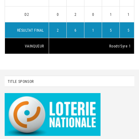
D2
0
2
0
1
1
RÉSULTAT FINAL
2
6
1
5
5
VAINQUEUR
Roodt/Syre 1
TITLE SPONSOR