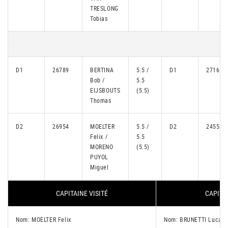
TRESLONG
Tobias
D1
26789
BERTINA
5.5 /
D1
27165
Bob /
5.5
EIJSBOUTS
(5.5)
Thomas
D2
26954
MOELTER
5.5 /
D2
24553
Felix /
5.5
MORENO
(5.5)
PUYOL
Miguel
CAPITAINE VISITÉ
CAPITA
Nom: MOELTER Felix
Nom: BRUNETTI Luca