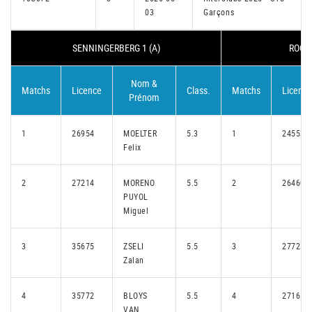
03
Garçons
SENNINGERBERG 1 (A)
ROODT
Nom &
Matchs
Licence
Class.
Matchs
Licence
Prénom
1
26954
MOELTER
5.3
1
24553
Felix
2
27214
MORENO
5.5
2
26460
PUYOL
Miguel
3
35675
ZSELI
5.5
3
27725
Zalan
4
35772
BLOYS
5.5
4
27165
VAN