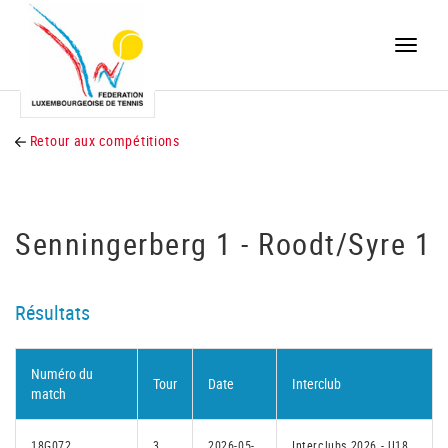
Toggle
naviga
Retour aux compétitions
Senningerberg 1 - Roodt/Syre 1
Résultats
Numéro du
Tour
Date
Interclub
match
18G072
3
2026-05-
Interclubs 2026 - U18