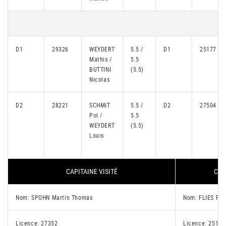
D1
29326
WEYDERT
5.5 /
D1
25177
Mathis /
5.5
BUTTINI
(5.5)
Nicolas
D2
28221
SCHMIT
5.5 /
D2
27504
Pol /
5.5
WEYDERT
(5.5)
Louis
CAPITAINE VISITÉ
CAP
Nom: SPOHN Martin Thomas
Nom: FLIES Pol
Licence: 27352
Licence: 25177