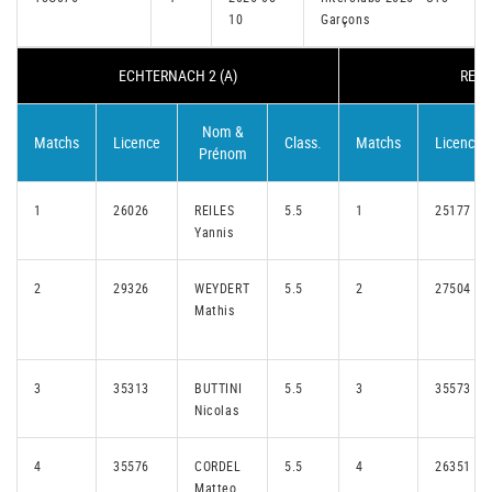
10
Garçons
ECHTERNACH 2 (A)
REMI
Nom &
Matchs
Licence
Class.
Matchs
Licence
Prénom
1
26026
REILES
5.5
1
25177
Yannis
2
29326
WEYDERT
5.5
2
27504
Mathis
3
35313
BUTTINI
5.5
3
35573
Nicolas
4
35576
CORDEL
5.5
4
26351
Matteo