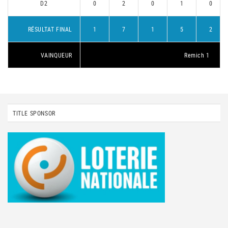
D2
0
2
0
1
0
RÉSULTAT FINAL
1
7
1
5
2
VAINQUEUR
Remich 1
TITLE SPONSOR