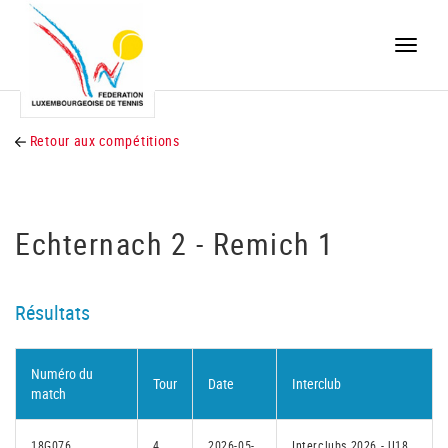
Toggle
naviga
Retour aux compétitions
Echternach 2 - Remich 1
Résultats
Numéro du
Tour
Date
Interclub
match
18G076
4
2026-05-
Interclubs 2026 - U18