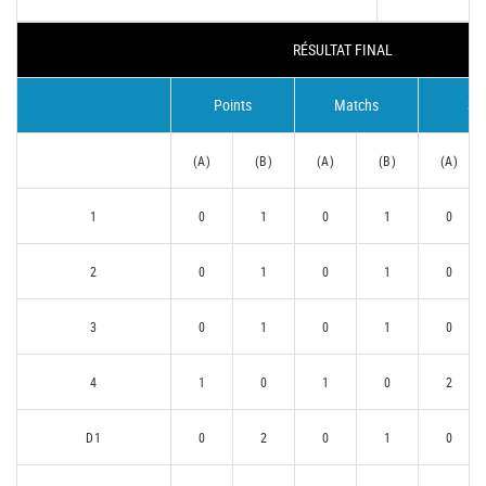
RÉSULTAT FINAL
Points
Matchs
Se
(A)
(B)
(A)
(B)
(A)
1
0
1
0
1
0
2
0
1
0
1
0
3
0
1
0
1
0
4
1
0
1
0
2
D1
0
2
0
1
0