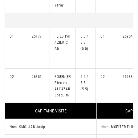
Yeray
D1
25177
FLIES Pol
5.5 /
D1
26954
/ ZILKIC
5.5
Ali
(5.5)
D2
26351
FOURNIER
5.5 /
D2
26983
Pierre /
5.5
ALCAZAR
(5.5)
Joaquim
CAPITAINE VISITÉ
CAPITA
Nom: SMOLJAN Josip
Nom: MOELTER Felix