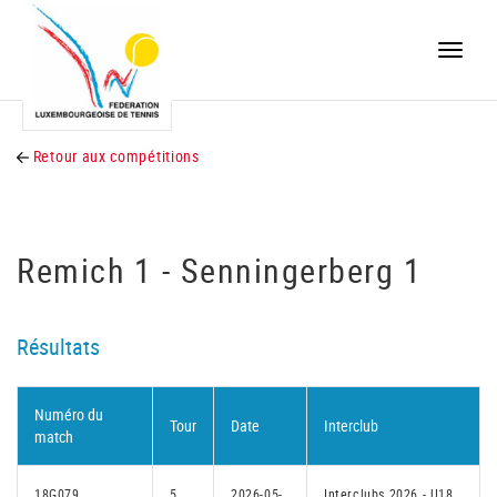
Toggle
naviga
Retour aux compétitions
Remich 1 - Senningerberg 1
Résultats
Numéro du
Tour
Date
Interclub
match
18G079
5
2026-05-
Interclubs 2026 - U18