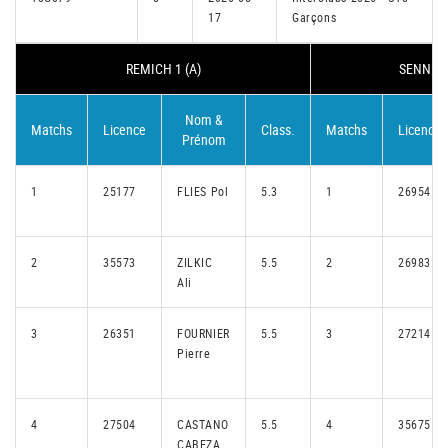
17
Garçons
REMICH 1 (A)
SENNING
Nom &
Matchs
Licence
Class.
Matchs
Licence
Prénom
1
25177
FLIES Pol
5.3
1
26954
2
35573
ZILKIC
5.5
2
26983
Ali
3
26351
FOURNIER
5.5
3
27214
Pierre
4
27504
CASTANO
5.5
4
35675
CABEZA