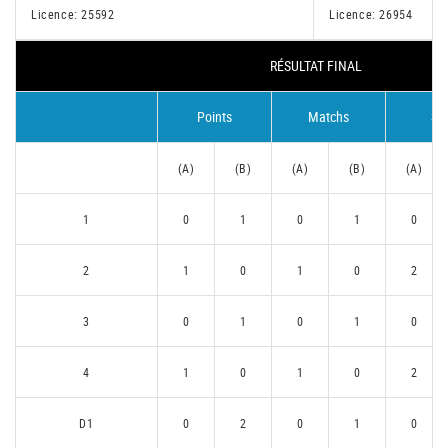
Licence: 25592
Licence: 26954
RÉSULTAT FINAL
Points
Matchs
Se
(A)
(B)
(A)
(B)
(A)
1
0
1
0
1
0
2
1
0
1
0
2
3
0
1
0
1
0
4
1
0
1
0
2
D1
0
2
0
1
0