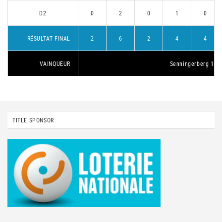
D2
0
2
0
1
0
RÉSULTAT FINAL
2
6
2
4
4
VAINQUEUR
Senningerberg 1
TITLE SPONSOR