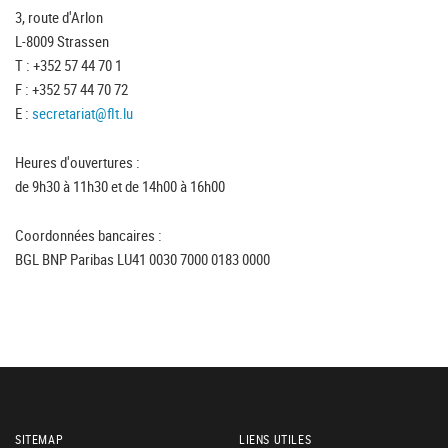
3, route d'Arlon
L-8009 Strassen
T : +352 57 44 70 1
F : +352 57 44 70 72
E :
secretariat@flt.lu
Heures d'ouvertures :
de 9h30 à 11h30 et de 14h00 à 16h00
Coordonnées bancaires :
BGL BNP Paribas LU41 0030 7000 0183 0000
SITEMAP
LIENS UTILES