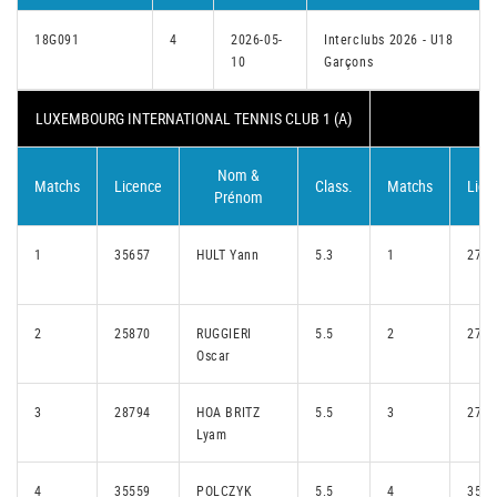
18G091
4
2026-05-
Interclubs 2026 - U18
10
Garçons
LUXEMBOURG INTERNATIONAL TENNIS CLUB 1 (A)
D
Nom &
Matchs
Licence
Class.
Matchs
Lice
Prénom
1
35657
HULT Yann
5.3
1
2756
2
25870
RUGGIERI
5.5
2
2759
Oscar
3
28794
HOA BRITZ
5.5
3
2759
Lyam
4
35559
POLCZYK
5.5
4
3547