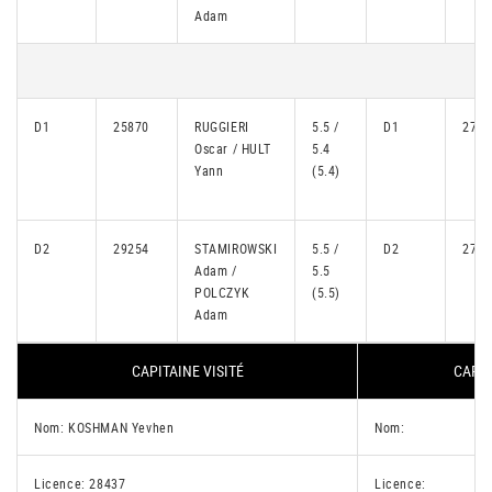
Adam
D1
25870
RUGGIERI
5.5 /
D1
2756
Oscar / HULT
5.4
Yann
(5.4)
D2
29254
STAMIROWSKI
5.5 /
D2
2759
Adam /
5.5
POLCZYK
(5.5)
Adam
CAPITAINE VISITÉ
CAPIT
Nom: KOSHMAN Yevhen
Nom:
Licence: 28437
Licence: