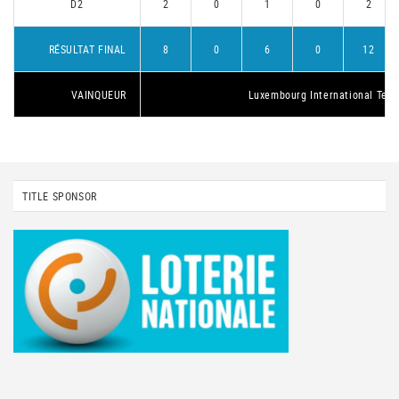
D2
2
0
1
0
2
RÉSULTAT FINAL
8
0
6
0
12
VAINQUEUR
Luxembourg International Tenn
TITLE SPONSOR