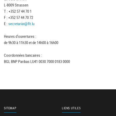
L-8009 Strassen
T : +352 57 44 70 1
F : +352 57 44 70 72
E :
secretariat@flt.lu
Heures d'ouvertures :
de 9h30 à 11h30 et de 14h00 à 16h00
Coordonnées bancaires :
BGL BNP Paribas LU41 0030 7000 0183 0000
SITEMAP
LIENS UTILES