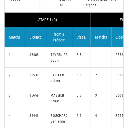
10
Garçons
STADE 1 (A)
WALF
Nom &
Matchs
Licence
Class.
Matchs
Licence
Prénom
1
36485
TAVERNIER
5.5
1
35582
Gabin
2
35530
SATTLER
5.5
2
36358
Julien
3
35659
MASSIMI
5.5
3
36038
Jonas
4
35446
BOUCHARD
5.5
4
35556
Benjamin