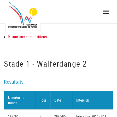
Toggle
naviga
Retour aux compétitions
Stade 1 - Walferdange 2
Résultats
Numéro du
Tour
Date
Interclub
match
18G092
4
2026-05-
Interclubs 2026 - U18