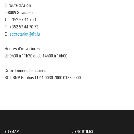
3, route d'Arlon
L-8009 Strassen
T : +352 57 44 70 1
F : +352 57 44 70 72
E :
secretariat@flt.lu
Heures d'ouvertures :
de 9h30 à 11h30 et de 14h00 à 16h00
Coordonnées bancaires :
BGL BNP Paribas LU41 0030 7000 0183 0000
SITEMAP
LIENS UTILES