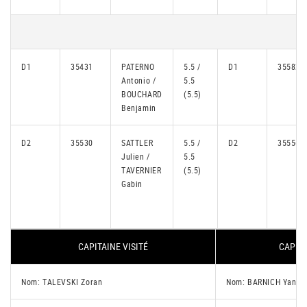
D1
35431
PATERNO
5.5 /
D1
35582
Antonio /
5.5
BOUCHARD
(5.5)
Benjamin
D2
35530
SATTLER
5.5 /
D2
35556
Julien /
5.5
TAVERNIER
(5.5)
Gabin
CAPITAINE VISITÉ
CAPITA
Nom: TALEVSKI Zoran
Nom: BARNICH Yanni