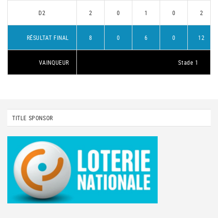
D2
2
0
1
0
2
RÉSULTAT FINAL
8
0
6
0
12
VAINQUEUR
Stade 1
TITLE SPONSOR