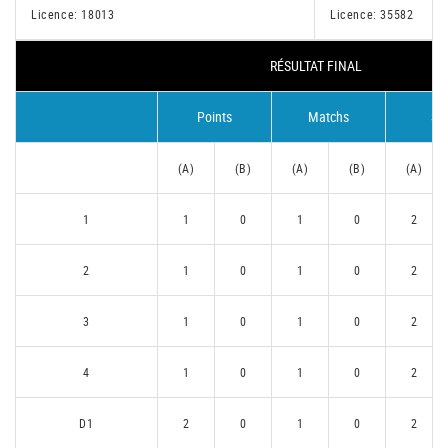
Licence: 18013
Licence: 35582
RÉSULTAT FINAL
Points
Matchs
Se
(A)
(B)
(A)
(B)
(A)
1
1
0
1
0
2
2
1
0
1
0
2
3
1
0
1
0
2
4
1
0
1
0
2
D1
2
0
1
0
2