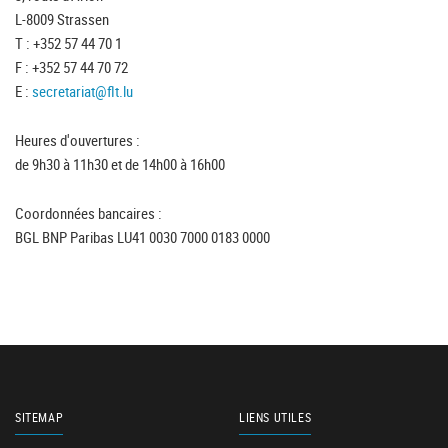
L-8009 Strassen
T : +352 57 44 70 1
F : +352 57 44 70 72
E :
secretariat@flt.lu
Heures d'ouvertures :
de 9h30 à 11h30 et de 14h00 à 16h00
Coordonnées bancaires :
BGL BNP Paribas LU41 0030 7000 0183 0000
SITEMAP
LIENS UTILES