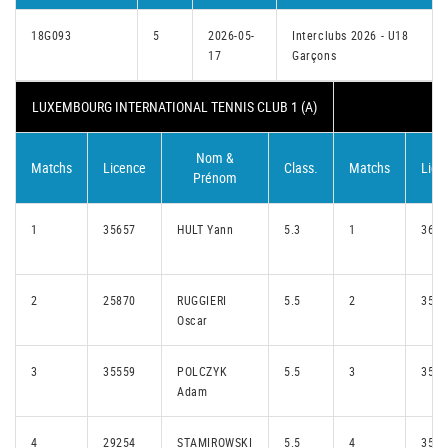
18G093
5
2026-05-
Interclubs 2026 - U18
17
Garçons
LUXEMBOURG INTERNATIONAL TENNIS CLUB 1 (A)
Nom &
Matchs
Licence
Class.
Matchs
Lice
Prénom
1
35657
HULT Yann
5.3
1
3648
2
25870
RUGGIERI
5.5
2
3553
Oscar
3
35559
POLCZYK
5.5
3
3543
Adam
4
29254
STAMIROWSKI
5.5
4
3544