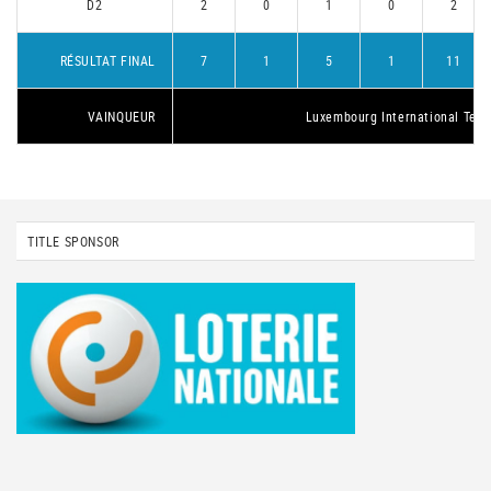
D2
2
0
1
0
2
RÉSULTAT FINAL
7
1
5
1
11
VAINQUEUR
Luxembourg International Tenn
TITLE SPONSOR