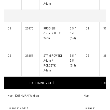
Adam
D1
25870
RUGGIERI
5.5 /
D1
3553
Oscar / HULT
5.4
Yann
(5.4)
D2
29254
STAMIROWSKI
5.5 /
D2
3543
Adam /
5.5
POLCZYK
(5.5)
Adam
CAPITAINE VISITÉ
CAPIT
Nom: KOSHMAN Yevhen
Nom:
Licence: 28437
Licence: