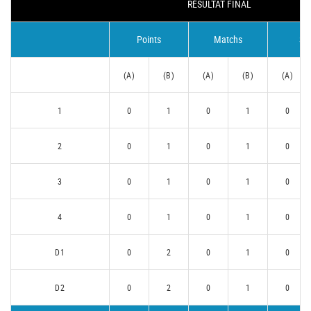
RÉSULTAT FINAL
Points
Matchs
Se
(A)
(B)
(A)
(B)
(A)
1
0
1
0
1
0
2
0
1
0
1
0
3
0
1
0
1
0
4
0
1
0
1
0
D1
0
2
0
1
0
D2
0
2
0
1
0