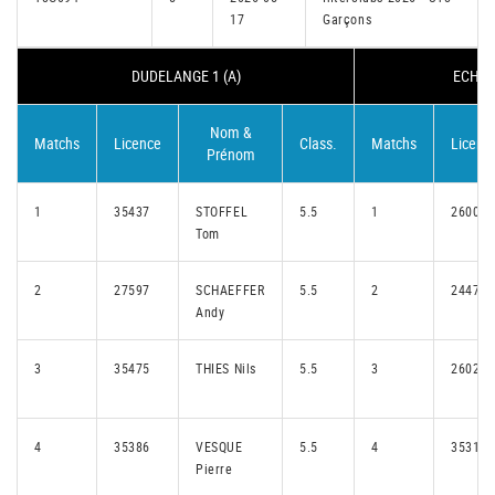
17
Garçons
DUDELANGE 1 (A)
ECHTE
Nom &
Matchs
Licence
Class.
Matchs
Licenc
Prénom
1
35437
STOFFEL
5.5
1
26006
Tom
2
27597
SCHAEFFER
5.5
2
24475
Andy
3
35475
THIES Nils
5.5
3
26026
4
35386
VESQUE
5.5
4
35313
Pierre