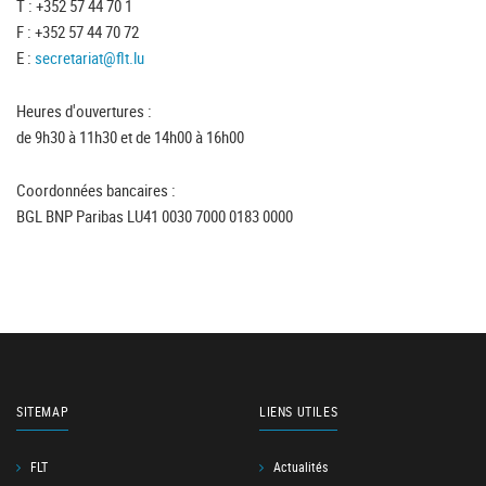
T : +352 57 44 70 1
F : +352 57 44 70 72
E :
secretariat@flt.lu
Heures d'ouvertures :
de 9h30 à 11h30 et de 14h00 à 16h00
Coordonnées bancaires :
BGL BNP Paribas LU41 0030 7000 0183 0000
SITEMAP
LIENS UTILES
FLT
Actualités