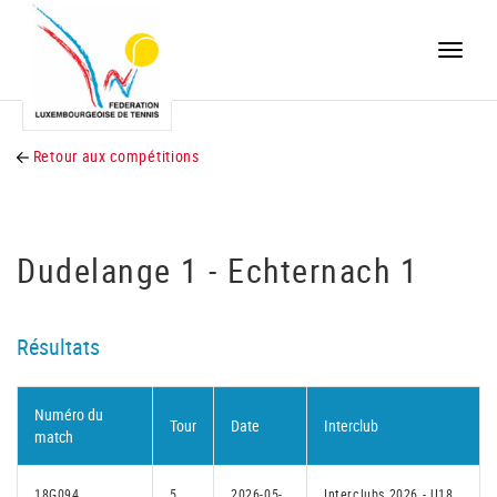
Toggle
naviga
Retour aux compétitions
Dudelange 1 - Echternach 1
Résultats
Numéro du
Tour
Date
Interclub
match
18G094
5
2026-05-
Interclubs 2026 - U18