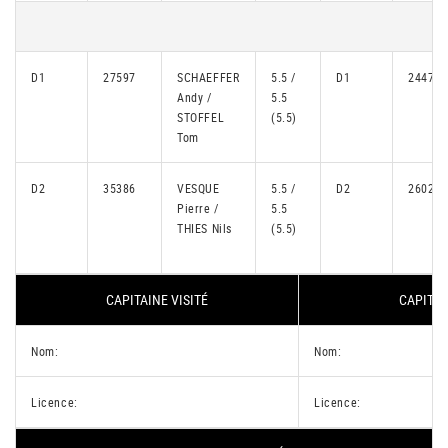
D1
27597
SCHAEFFER
5.5 /
D1
24475
Andy /
5.5
STOFFEL
(5.5)
Tom
D2
35386
VESQUE
5.5 /
D2
26026
Pierre /
5.5
THIES Nils
(5.5)
CAPITAINE VISITÉ
CAPITAI
Nom:
Nom:
Licence:
Licence: